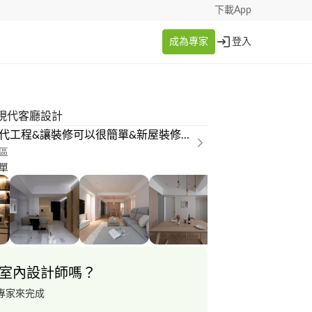
下載App
成為專家
登入
現代客廳設計
UM現代工程&讓裝修可以很簡單&新屋裝修&老屋翻新
區
單
室內設計師嗎？
專家來完成