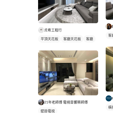
朮希工程行
客
平頂天花板
客廳天花板
客廳
電視牆
現代風
21年老師傅 電視音響蔡師傅
橫
壁掛電視