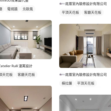
Rose3D效果圖代畫
底厝室內裝修設計有限公司
廳
電視牆
北歐風
平頂天花板
客廳天花板
間接天花板
窗簾盒
L'atelier Ruili 漫寓設計
底厝室內裝修設計有限公司
頂天花板
客廳天花板
橫拉簾
平頂天花板
間接天花板
客廳天花板
窗簾盒
電視牆
客廳
北
落地窗窗簾