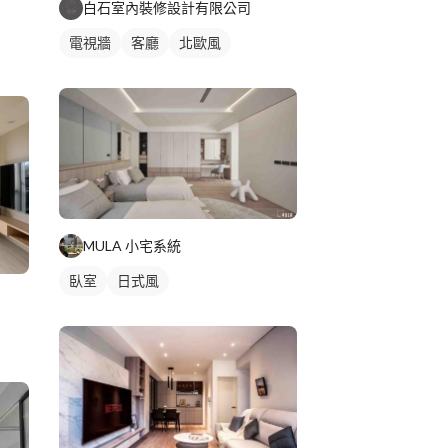
白石室內裝修設計有限公司
電視牆
客廳
北歐風
MULA 小宅系統
臥室
日式風
歐風