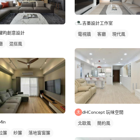
吉墨設計工作室
耀昀創意設計
電視牆
客廳
現代風
廳
混搭風
dHConcept 玩味空間
Min
北歐風
簡約風
拉簾
紗簾
落地窗窗簾