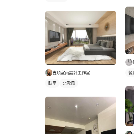
吉順室內設計工作室
餐
臥室
北歐風