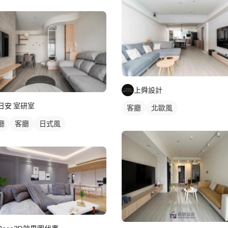
上舜設計
日安 室研室
客廳
北歐風
廳
客廳
日式風