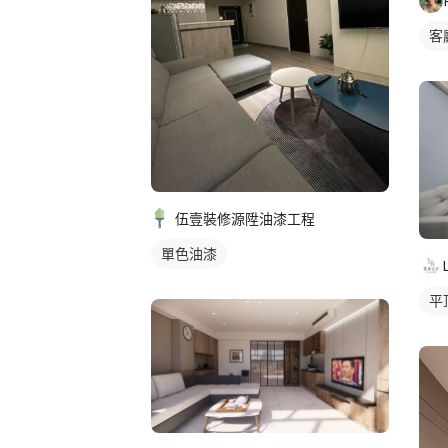
客
伍壹裝修源陞油漆工程
單色油漆
平