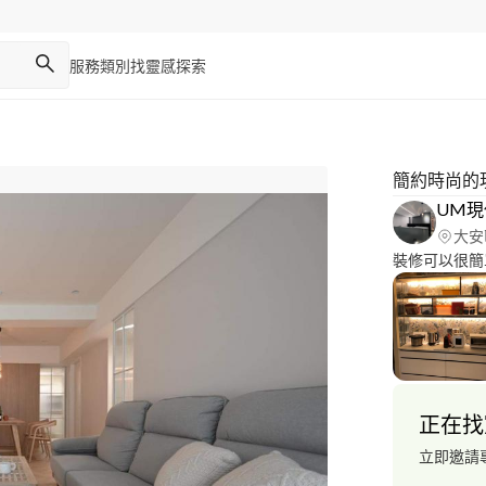
服務類別
找靈感
探索
簡約時尚的
大安
裝修可以很簡
正在找
立即邀請