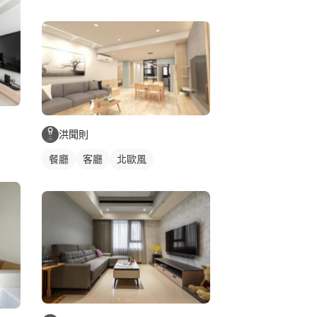
洪聞則
餐廳
客廳
北歐風