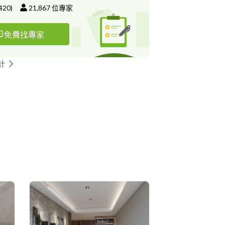
420
)
21,867
位專家
免費找專家
計