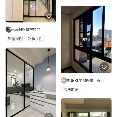
Hao細鋁框推拉門
客廳拉門
鋁框拉門
隔間拉門
玻璃拉門
凱璟Kj 平價修繕工程
清洗前後