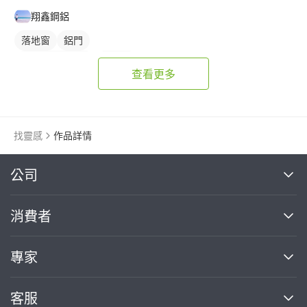
翔鑫鋼鋁
落地窗
鋁門
橫拉式落地門窗
鋁門窗
查看更多
玻璃鋁門
鋁窗
陽台窗戶
找靈感
作品詳情
繼續完成
公司
關於我們
消費者
找專家(0)
買服務(0)
媒體報導
買服務
專家
部落格
如何使用PRO360
加入我們
案件中心
客服
熱門服務