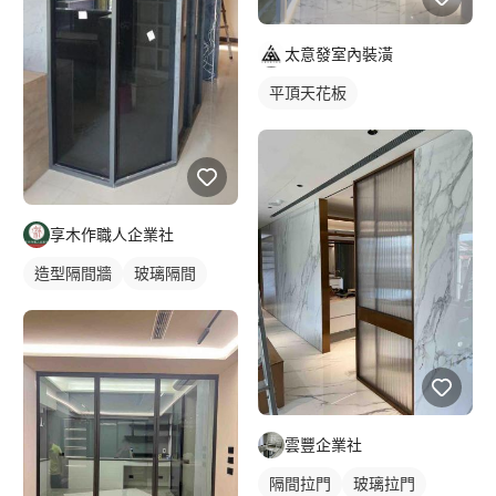
太意發室內裝潢
平頂天花板
享木作職人企業社
造型隔間牆
玻璃隔間
雲豐企業社
隔間拉門
玻璃拉門