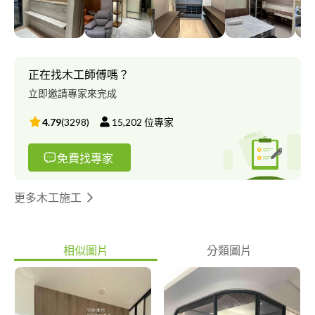
正在找木工師傅嗎？
立即邀請專家來完成
4.79
(
3298
)
15,202
位專家
免費找專家
更多木工施工
相似圖片
分類圖片