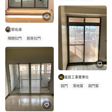
郭岳源
隔間拉門
廚房拉門
鋁框拉門
客廳拉門
玻璃拉門
嵐首工事實業社
鋁門
落地窗
鋁門窗
玻璃鋁門