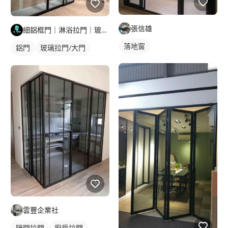
張信雄
細鋁框門｜淋浴拉門｜玻璃明鏡｜鋁門窗工程
落地窗
鋁門
玻璃拉門/大門
橫拉式落地門窗
鋁門窗
玻璃鋁門
雲豐企業社
隔間拉門
廚房拉門