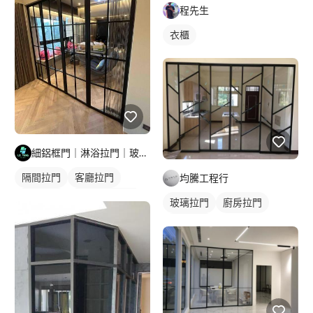
程先生
衣櫃
細鋁框門｜淋浴拉門｜玻璃明鏡｜鋁門窗工程
隔間拉門
客廳拉門
均騰工程行
玻璃拉門
玻璃拉門/大門
玻璃拉門
廚房拉門
玻璃隔間
隔間拉門