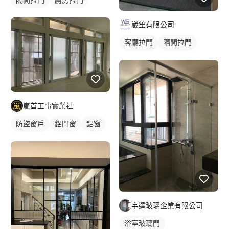
鋁框拉門
玻璃拉門
崴笙有限公司
玻璃隔間
客廳拉門
隔間拉門
鋁框拉門
玻璃拉門
嵐首工事實業社
防盜窗戶
鋁門窗
鋁窗
陽台窗戶
宇達玻璃企業有限公司
浴室玻璃門