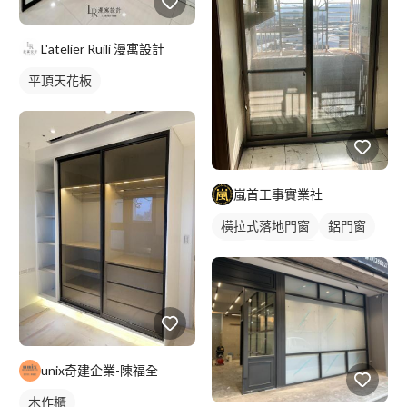
L'atelier Ruili 漫寓設計
平頂天花板
嵐首工事實業社
橫拉式落地門窗
鋁門窗
鋁門
玻璃鋁門
鋁窗
陽台窗戶
unix奇建企業-陳福全
木作櫃