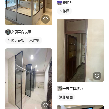
賴顗升
木作櫃
安羽室內裝潢
平頂天花板
木作櫃
一統工程統力
泥作牆面