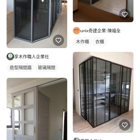
unix奇建企業-陳福全
木作櫃
衣櫃
享木作職人企業社
造型隔間牆
玻璃隔間