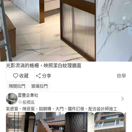
光影流淌的格柵，映照潔白紋理牆面
收藏
分享
檢舉
隔間拉門
玻璃拉門
雲豐企業社
板橋區
氣密窗、隔音窗、鋁鋼構、大門、鐵件訂做、配合設計師施工