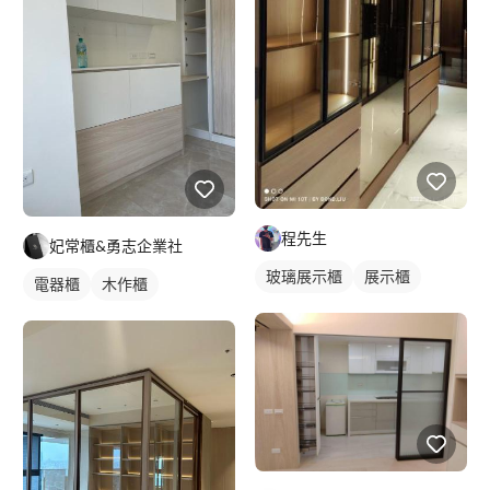
程先生
妃常櫃&勇志企業社
玻璃展示櫃
展示櫃
電器櫃
木作櫃