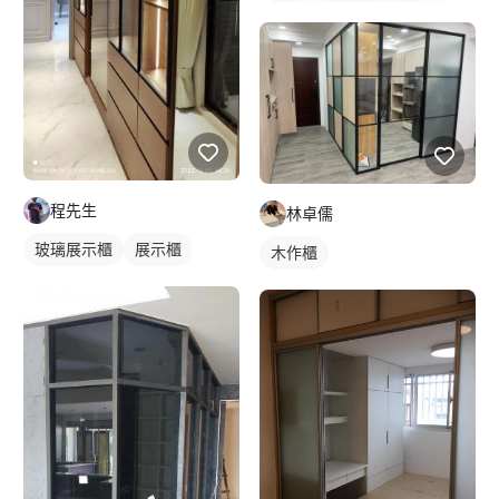
橫拉式落地門窗
鋁門窗
玻璃鋁門
程先生
林卓儒
玻璃展示櫃
展示櫃
木作櫃