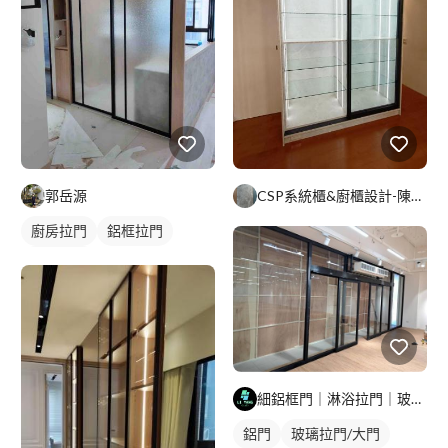
郭岳源
CSP系統櫃&廚櫃設計-陳小姐
廚房拉門
鋁框拉門
玻璃拉門
細鋁框門｜淋浴拉門｜玻璃明鏡｜鋁門窗工程
鋁門
玻璃拉門/大門