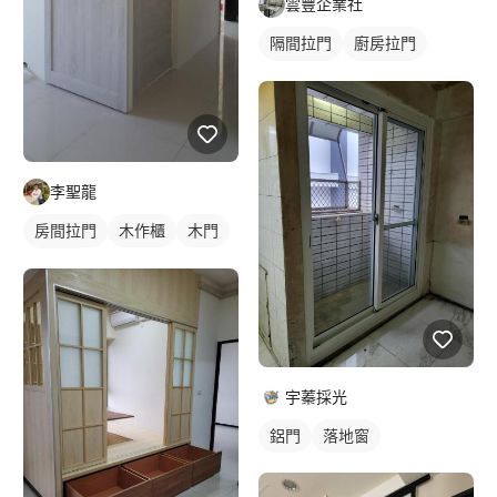
雲豐企業社
隔間拉門
廚房拉門
鋁框拉門
玻璃拉門
玻璃隔間
李聖龍
房間拉門
木作櫃
木門
房間門
宇蓁採光
鋁門
落地窗