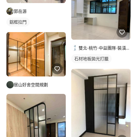
郭岳源
鋁框拉門
雙北-桃竹-中益團隊-裝潢清潔-地板防滑-居家鍍膜
石材地板拋光打臘
居山好舍空間規劃