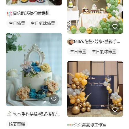
畢倍趴活動行銷策劃
生日佈置
生日氣球佈置
Milk's花藝×芳療×藝術手作工作室
生日佈置
生日氣球佈置
Yumi手作烘焙/韓式擠花/flowers cake/香氛蠟
婚宴蛋糕
朵朵蘿氣球工作室