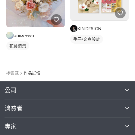
XIN DESIGN
janice-wen
手冊/文宣設計
花藝造景
找靈感
作品詳情
繼續完成
公司
關於我們
消費者
找專家(0)
買服務(0)
媒體報導
買服務
專家
部落格