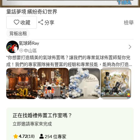
童話夢境 繽紛奇幻世界
收藏
分享
檢舉
背板出租
氣球師Ray
中山區
"你想要打造精美的氣球佈置嗎？讓我們的專業氣球佈置師幫你完
成！我們的專家團隊擁有豐富的經驗和專業技能，能夠為你打造令
人驚豔的氣球佈置。無論是婚禮、生日派對、商業展覽，我們都能
為你提供最專業的服務。趕快聯繫我們，讓你的活動變得更加精
彩！" Taiwan balloon artist?‍? ?國際氣球大賽冠軍? ?超耐久空飄氣
球專賣? ?高端客製化氣球佈置? ?精緻現場折氣球發送? ?專業氣球
櫥窗佈置設計? ⚠️如無意願請勿點擊保證回覆⚠️ 追求完美，成就經
典
正在找婚禮佈置工作室嗎？
立即邀請專家來完成
4.72
(
18
)
254
位專家