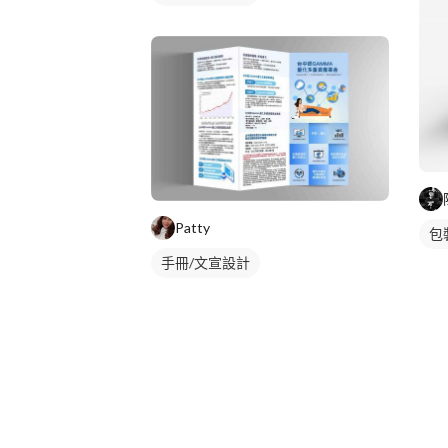
Patty
包
手冊/文宣設計