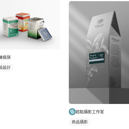
陳佩琪
裝設計
起點攝影工作室
商品攝影