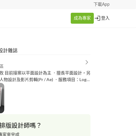
下載App
成為專家
登入
設計雜誌
區
面設計，另
物設計及影片剪輯(Pr / Ae) ．服務項目：Logo
報設計 / 名片設計 / 菜單DM設計 / 卡片設計 / 書
籍雜誌編排設計 / 插畫設計等 有任何需求或疑問，歡迎洽談！
排版設計師嗎？
專家來完成