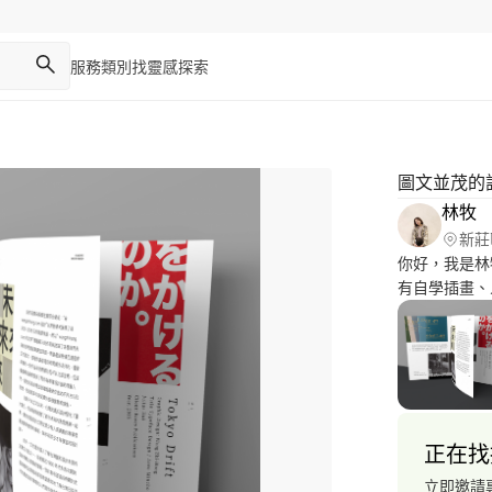
服務類別
找靈感
探索
圖文並茂的
林牧
新莊
你好，我是林牧 目前接案以平面設計為主 ．擅長平
有自學插畫、人
商標設計 / 海
正在找
立即邀請