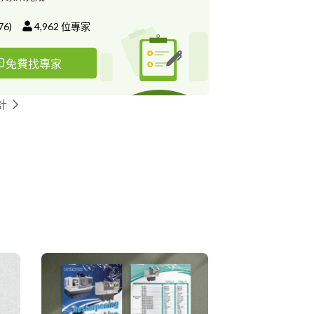
76
)
4,962
位專家
免費找專家
計