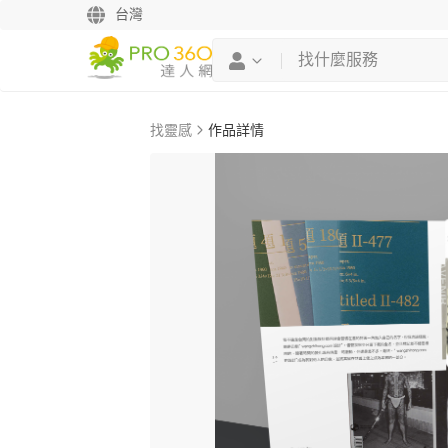
台灣
找靈感
作品詳情