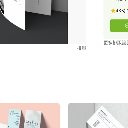
4.96
(
1
更多排版設
檢舉