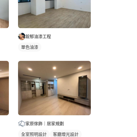
鋐郁油漆工程
單色油漆
家原傢飾｜居家規劃
全室照明設計
客廳燈光設計