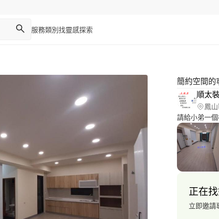
服務類別
找靈感
探索
簡約空間的
順太
鳳山
請給小弟一個
正在找
立即邀請