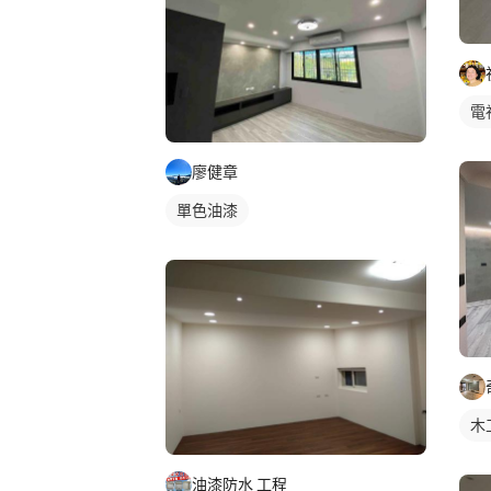
電
廖健章
單色油漆
木
油漆防水 工程