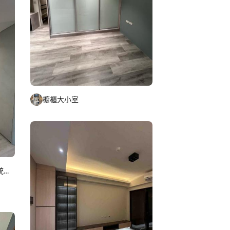
櫥櫃大小室
煌家實業室內裝修/浴室專精/統包工程