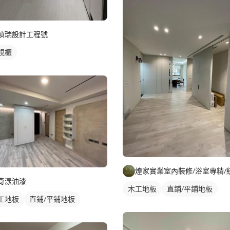
禎瑞設計工程號
視櫃
奇漾油漆
木工地板
直鋪/平鋪地板
工地板
直鋪/平鋪地板