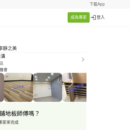
下載App
成為專家
登入
寧靜之美
裝潢
區
機會
鋪地板師傅嗎？
專家來完成