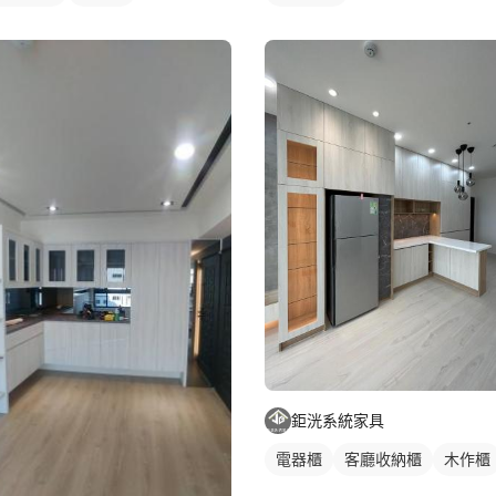
鉅洸系統家具
電器櫃
客廳收納櫃
木作櫃