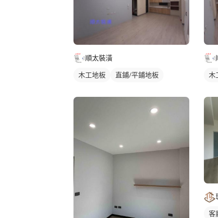
順太裝潢
木工地板
直鋪/平鋪地板
木
客