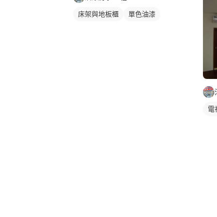
床架與地板櫃
單色油漆
電