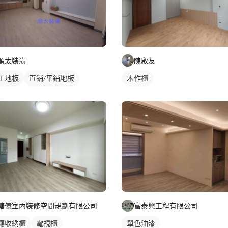
順太裝潢
陳啟友
工地板
直鋪/平鋪地板
木作櫃
瑭億室內裝修空間規劃有限公司
富泰興工程有限公司
廳收納櫃
電視櫃
單色油漆