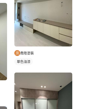
喬陸塗裝
單色油漆