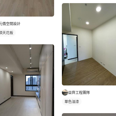
元僑空間設計
頂天花板
益齊工程團隊
單色油漆