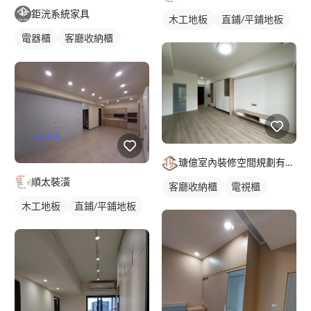
鉅洸系統家具
木工地板
直鋪/平鋪地板
電器櫃
客廳收納櫃
木作櫃
瑭億室內裝修空間規劃有限公司
順太裝潢
客廳收納櫃
電視櫃
木工地板
直鋪/平鋪地板