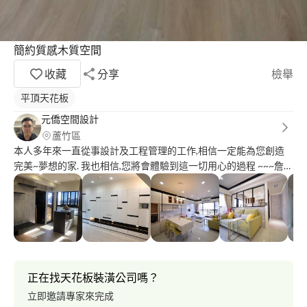
簡約質感木質空間
收藏
分享
檢舉
平頂天花板
元僑空間設計
蘆竹區
本人多年來一直從事設計及工程管理的工作,相信一定能為您創造
完美~夢想的家. 我也相信,您將會體驗到這一切用心的過程 ~~~詹設
計師～
正在找天花板裝潢公司嗎？
立即邀請專家來完成