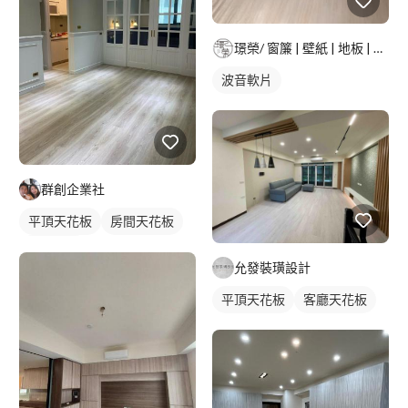
璟榮/ 窗簾 | 壁紙 | 地板 | 建築貼膜 |
波音軟片
群創企業社
平頂天花板
房間天花板
櫥櫃木門
允發裝璜設計
平頂天花板
客廳天花板