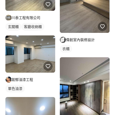
川泰工程有限公司
玄關櫃
客廳收納櫃
木作櫃
櫥櫃木門
偉創室內裝修設計
衣櫃
鋐郁油漆工程
單色油漆