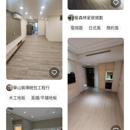
藍森林家居規劃
電視牆
日式風
簡約風
現代風
華山裝璜統包工程行
木工地板
直鋪/平鋪地板