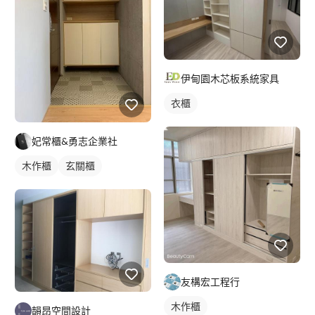
伊甸園木芯板系統家具
衣櫃
妃常櫃&勇志企業社
木作櫃
玄關櫃
友構宏工程行
木作櫃
韻昂空間設計