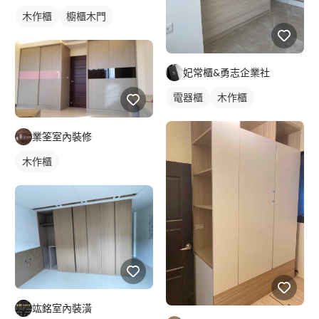
木作櫃
櫥櫃木門
妃常櫃&勇志企業社
電器櫃
木作櫃
業筌室內裝修
木作櫃
竑銘室內裝潢