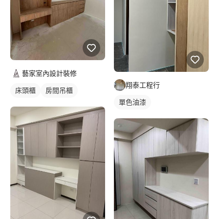
藝家室內設計裝修
翔泰工程行
床頭櫃
房間吊櫃
單色油漆