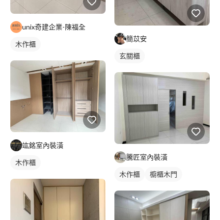
unix奇建企業-陳福全
簡苡安
木作櫃
玄關櫃
竑銘室內裝潢
騰匠室內裝潢
木作櫃
木作櫃
櫥櫃木門