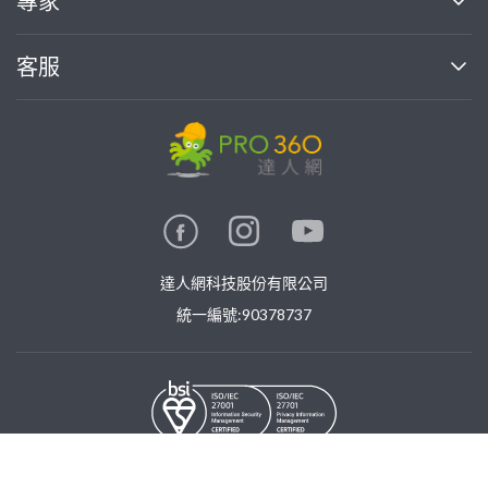
專家
部落格
如何使用PRO360
加入我們
案件中心
客服
熱門服務
投資人關係
成為專家
所有服務
客服中心
合作提案
如何接案
價格行情
使用條款
聯絡我們
專家指南
專家目錄
信任與保障
推廣服務
在地專家推薦
隱私權政策
卓越專家
達人網科技股份有限公司
關鍵字搜尋
公告
特約專家
統一編號:90378737
專業知識
勞健保專區
問專家
新手攻略
©
2026
PRO360. All rights reserved.
免費找專家