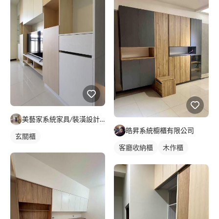
美藝家系統家具/裝潢設計/統包服務
皓昇系統櫥櫃有限公司
玄關櫃
客廳收納櫃
木作櫃
電視櫃