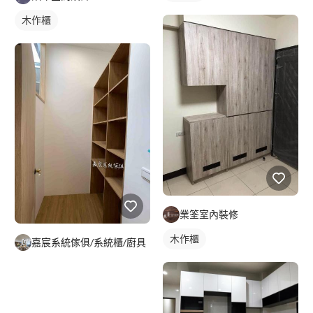
木作櫃
業筌室內裝修
木作櫃
嘉宸系統傢俱/系統櫃/廚具