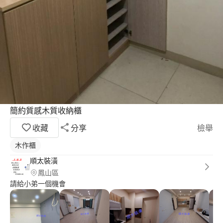
簡約質感木質收納櫃
收藏
分享
檢舉
木作櫃
順太裝潢
鳳山區
請給小弟一個機會