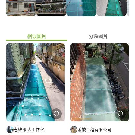
(7)屋簷浪板含配件:項目 1**屋簷老舊生銹 2**屋簷破損漏水 3**屋
簷（排水槽) 排水/漏水=修繕 懸空.斷裂-老舊更新 4**重新覆蓋安裝
工程 5**老舊屋齡(石綿瓦) (拆除.清運).更新工程 **6(結構型鋼項目)
支柱生銹 老舊斷裂 （除銹-切除-安裝-油漆） 7**住宅外牆老
舊！//// 漏水-壁癌/亀裂 （鐵皮安裝作業工程） （10)水泥工程 地
面磁磚凸出 牆面磁磚打除 折除//更新 （11)防水工程 頂樓地面漏
相似圖片
分類圖片
水- 牆面壁癌、 （12)油漆工程 住家 全室油漆粉刷作業-- ------------
------------- ??不分任何 大-小 服務工程 只要你拿起電話撥打 電話給
我! ??一通電話 ??服務到家
志維 個人工作室
禾竣工程有限公司