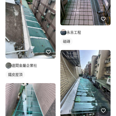
永吉工程
磁磚
達閎金屬企業社
鐵皮屋頂