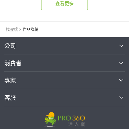
查看更多
找靈感
作品詳情
繼續完成
公司
關於我們
消費者
找專家(0)
買服務(0)
媒體報導
買服務
專家
部落格
如何使用PRO360
加入我們
案件中心
客服
熱門服務
投資人關係
成為專家
所有服務
客服中心
合作提案
如何接案
價格行情
使用條款
聯絡我們
專家指南