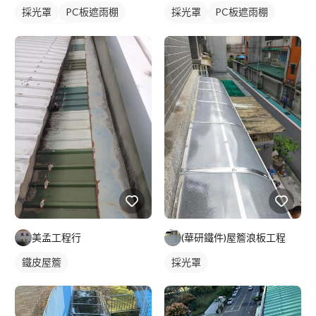
採光罩
PC板遮雨棚
採光罩
PC板遮雨棚
PC板採光罩
PC板採光罩
美孟工程行
(華研鐵件)屋簷浪板工程
鐵皮屋簷
採光罩