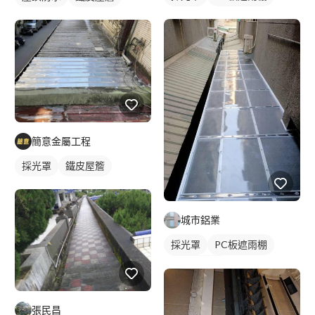
簡意金屬工程
採光罩
鐵皮屋簷
城市鋁業
採光罩
PC板遮雨棚
PC板採光罩
張民昌