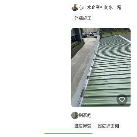
心止水企業社防水工程
外牆施工
劉彥銓
鐵皮屋簷
鐵皮遮雨棚