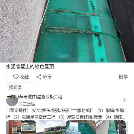
水泥牆壁上的綠色屋頂
收藏
分享
檢舉
採光罩
(華研鐵件)屋簷浪板工程
三重區
（華研鐵件） 安全/責任/服務/品質 ***服務項目 （1）鋼構/型鋼工
程 （2）車庫屋簷搭建工程 （3）屋簷浪板修繕/保養 （4）頂樓陽
台/ (鍍鋅鋼鐵-白鐵方管) 烤漆配色搭建工程 (5)自家土地 屋簷設計
搭建安裝 玻璃/隔熱透明板 (6)室內挑高天花板 (夾層設計)安裝工程