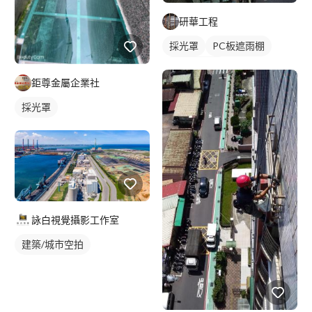
研華工程
採光罩
PC板遮雨棚
PC板採光罩
鉅尊金屬企業社
採光罩
詠白視覺攝影工作室
建築/城市空拍