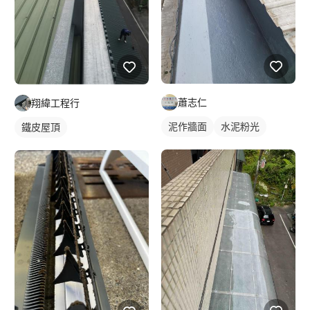
蕭志仁
翔緯工程行
泥作牆面
水泥粉光
鐵皮屋頂