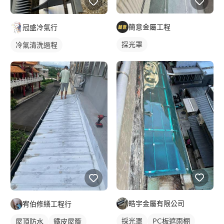
簡意金屬工程
冠盛冷氣行
採光罩
冷氣清洗過程
皓宇金屬有限公司
宥伯修繕工程行
採光罩
PC板遮雨棚
屋頂防水
鐵皮屋簷