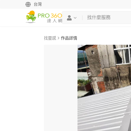
台灣
找靈感
作品詳情