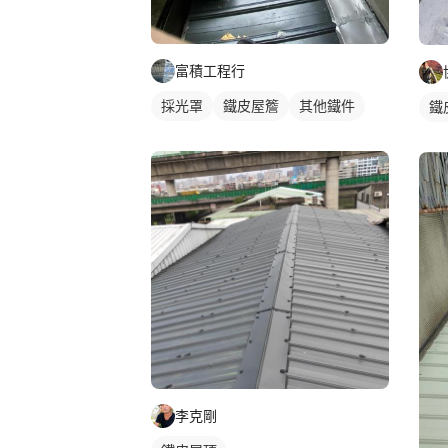
富積工程行
採光罩
鐵皮屋簷
其他鐵件
鐵
李克剛