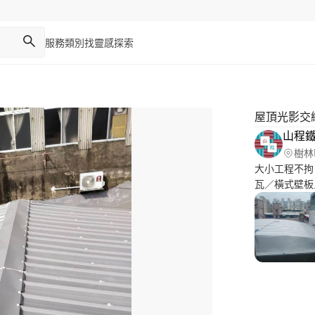
服務類別
找靈感
探索
屋頂光影交
山程
樹林
大小工程不拘
瓦／橫式壁板／
防盜窗/ 專業