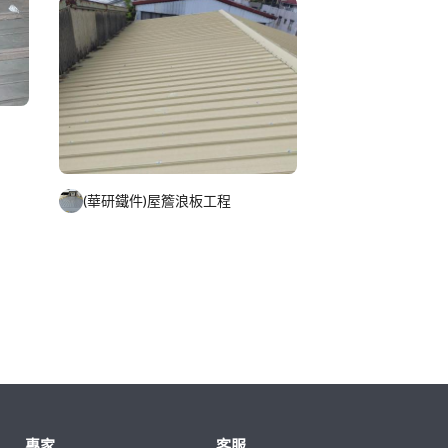
(華研鐵件)屋簷浪板工程
專家
客服