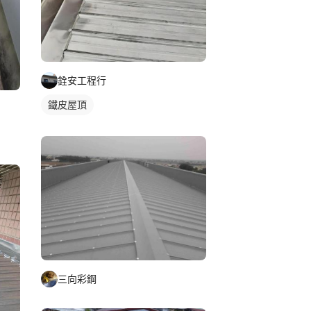
銓安工程行
鐵皮屋頂
三向彩鋼