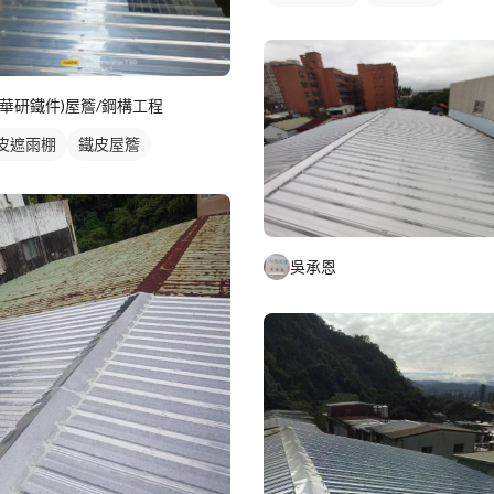
(華研鐵件)屋簷/鋼構工程
皮遮雨棚
鐵皮屋簷
吳承恩