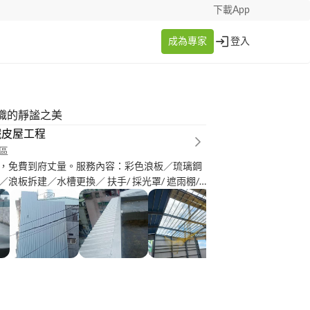
下載App
成為專家
登入
織的靜謐之美
鐵皮屋工程
區
，免費到府丈量。服務內容：彩色浪板／琉璃鋼
浪板拆建／水槽更換／ 扶手/ 採光罩/ 遮雨棚/
代工