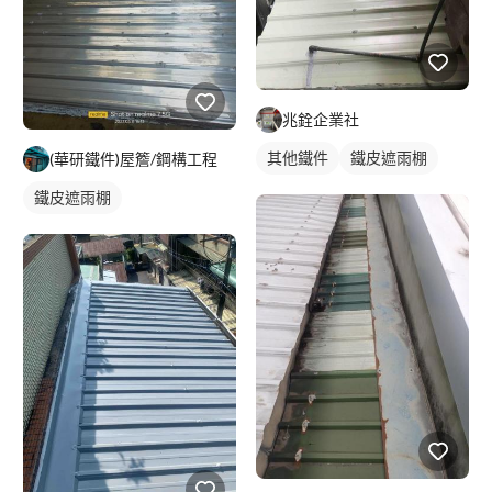
兆銓企業社
其他鐵件
鐵皮遮雨棚
(華研鐵件)屋簷/鋼構工程
鐵皮遮雨棚