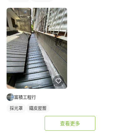
鐵皮遮雨棚
富積工程行
採光罩
鐵皮屋簷
其他鐵件
查看更多