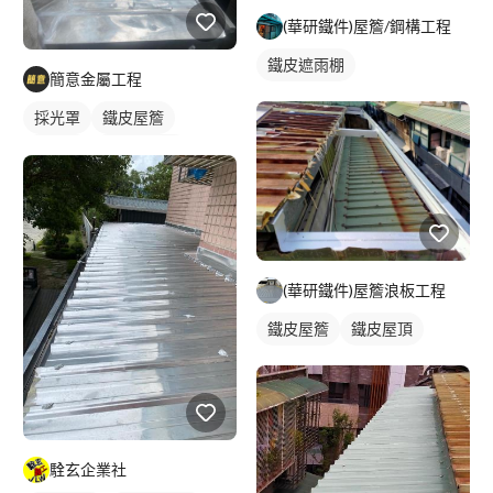
(華研鐵件)屋簷/鋼構工程
鐵皮遮雨棚
簡意金屬工程
採光罩
鐵皮屋簷
鐵工廠
鐵皮遮雨棚
(華研鐵件)屋簷浪板工程
鐵皮屋簷
鐵皮屋頂
駩玄企業社