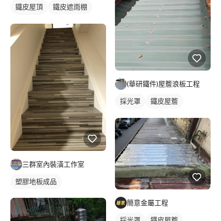
鐵皮屋頂
鐵皮遮雨棚
鐵皮屋簷
(華研鐵件)屋簷浪板工程
採光罩
鐵皮屋簷
其他鐵件
三群室內裝潢工作室
塑膠地板成品
簡意金屬工程
採光罩
鐵皮屋簷