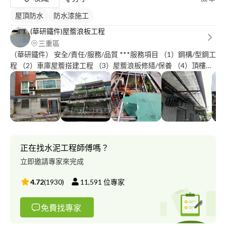
屋頂防水
防水漆施工
(華研鐵件)屋簷浪板工程
三重區
（華研鐵件） 安全/責任/服務/品質 ***服務項目 （1）鋼構/型鋼工
程 （2）車庫屋簷搭建工程 （3）屋簷浪板修繕/保養 （4）頂樓陽
台/ (鍍鋅鋼鐵-白鐵方管) 烤漆配色搭建工程 (5)自家土地 屋簷設計
搭建安裝 玻璃/隔熱透明板 (6)室內挑高天花板 (夾層設計)安裝工程
(7)屋簷浪板含配件:項目 1**屋簷老舊生銹 2**屋簷破損漏水 3**屋
簷（排水槽) 排水/漏水=修繕 懸空.斷裂-老舊更新 4**重新覆蓋安裝
工程 5**老舊屋齡(石綿瓦) (拆除.清運).更新工程 **6(結構型鋼項目)
支柱生銹 老舊斷裂 （除銹-切除-安裝-油漆） 7**住宅外牆老
舊！//// 漏水-壁癌/亀裂 （鐵皮安裝作業工程） （10)水泥工程 地
正在找水泥工程師傅嗎？
面磁磚凸出 牆面磁磚打除 折除//更新 （11)防水工程 頂樓地面漏
立即邀請專家來完成
水- 牆面壁癌、 （12)油漆工程 住家 全室油漆粉刷作業-- ------------
------------- ??不分任何 大-小 服務工程 只要你拿起電話撥打 電話給
4.72
(
1930
)
11,591
位專家
我! ??一通電話 ??服務到家
免費找專家