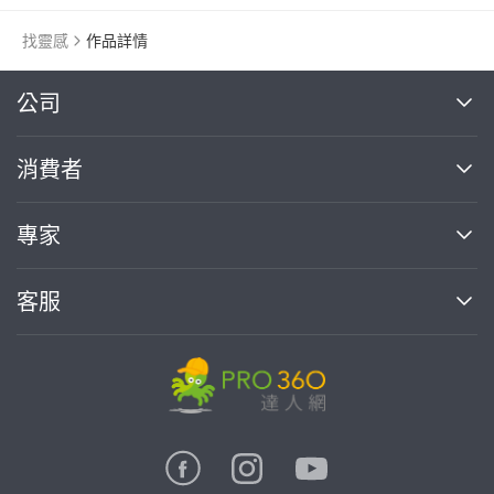
找靈感
作品詳情
繼續完成
公司
關於我們
消費者
找專家(0)
買服務(0)
媒體報導
買服務
專家
部落格
如何使用PRO360
加入我們
案件中心
客服
熱門服務
投資人關係
成為專家
所有服務
客服中心
合作提案
如何接案
價格行情
使用條款
聯絡我們
專家指南
專家目錄
信任與保障
推廣服務
在地專家推薦
隱私權政策