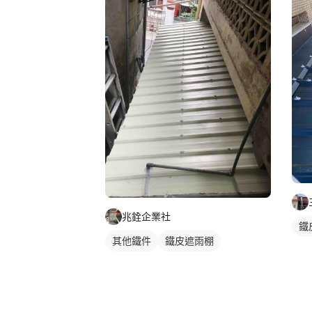
兆銓企業社
鐵
其他鐵件
鐵皮遮雨棚