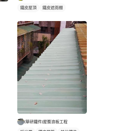
鐵皮屋頂
鐵皮遮雨棚
鐵皮屋簷
(華研鐵件)屋簷浪板工程