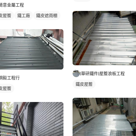
簡意金屬工程
皮屋簷
鐵工廠
鐵皮遮雨棚
(華研鐵件)屋簷浪板工程
鋼毅工程行
鐵皮屋簷
皮屋簷