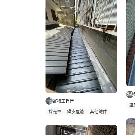
富積工程行
鐵
採光罩
鐵皮屋簷
其他鐵件