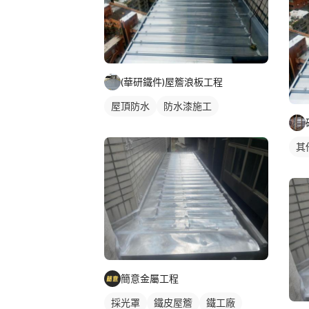
(華研鐵件)屋簷浪板工程
屋頂防水
防水漆施工
其
簡意金屬工程
採光罩
鐵皮屋簷
鐵工廠