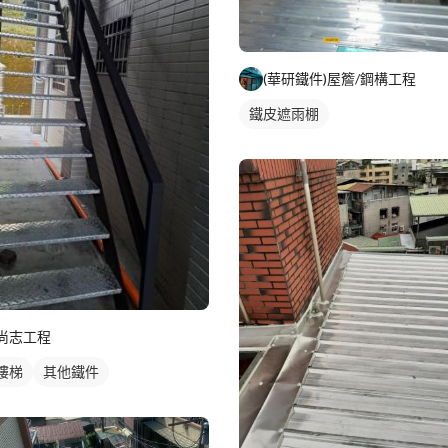
(華研鐵件)屋簷/鋼構工程
鐵皮遮雨棚
尚志工程
樓梯
其他鐵件