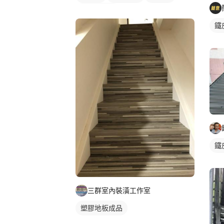
鐵皮遮雨棚
鐵
鐵
三群室內裝潢工作室
塑膠地板成品