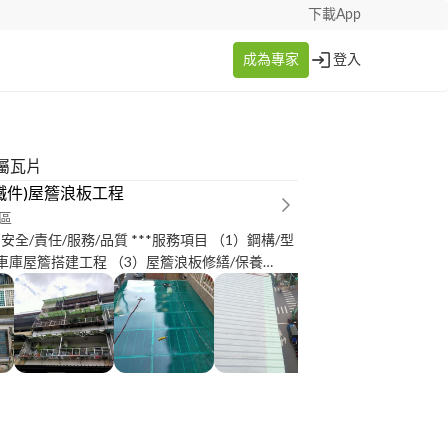
下載App
成為專家
登入
屬瓦片
鐵件)屋簷浪板工程
區
安全/責任/服務/品質 ***服務項目 （1）鋼構/型
）車庫屋簷搭建工程 （3）屋簷浪板修繕/保養
 (鍍鋅鋼鐵-白鐵方管) 烤漆配色搭建工程 (5)自
安裝 玻璃/隔熱透明板 (6)室內挑高天花板
目 1**屋簷老舊生銹
漏水 3**屋簷（排水槽) 排水/漏水=修繕 懸空.斷
**重新覆蓋安裝工程 5**老舊屋齡(石綿瓦) (拆除.
 **6(結構型鋼項目) 支柱生銹 老舊斷裂 （除銹-
-壁癌/亀裂 （鐵
出 牆面磁磚打除