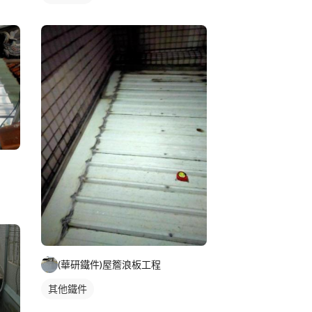
(華研鐵件)屋簷浪板工程
其他鐵件