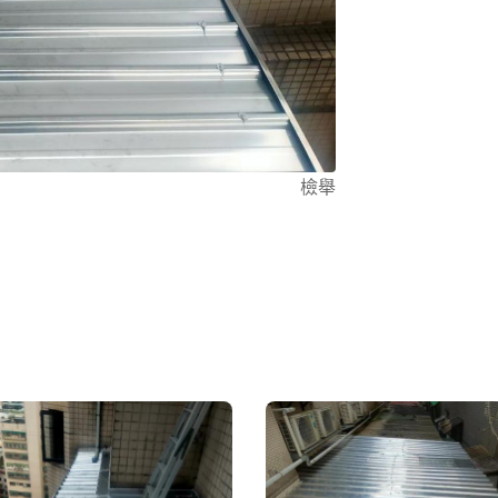
折除//更新 （11)防水工程 頂樓地面漏水- 牆面壁癌、 （12)油
漆工程 住家 全室油漆
何 大-小 服
??服務到家
檢舉