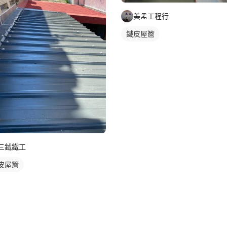
美孟工程行
鐵皮屋簷
三鉞鐵工
皮屋簷