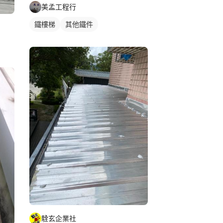
美孟工程行
鐵樓梯
其他鐵件
駩玄企業社