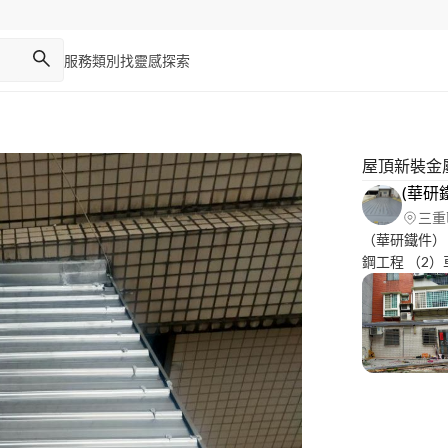
服務類別
找靈感
探索
屋頂新裝金
(華研
三重
（華研鐵件） 
鋼工程 （2
（4）頂樓陽台/
家土地 屋簷設計搭建
(夾層設計)安裝工程 (7)屋簷浪板含配件:項
2**屋簷破損
裂-老舊更新 4
清運).更新工程
切除-安裝-油漆） 7**住宅外牆老舊！//// 漏水
皮安裝作業工程） （10)水泥工程 地面磁磚凸