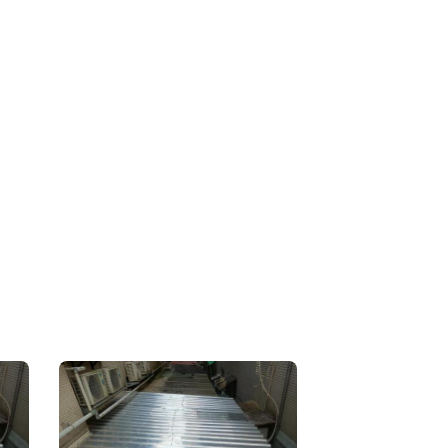
粉刷作業-- ------------------------- ??不分任
務工程 只要你拿起電話撥打 電話給我! ??一通電話