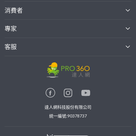
關於我們
消費者
找專家(0)
買服務(0)
媒體報導
買服務
專家
部落格
如何使用PRO360
加入我們
案件中心
客服
熱門服務
投資人關係
成為專家
所有服務
客服中心
合作提案
如何接案
價格行情
使用條款
聯絡我們
專家指南
專家目錄
信任與保障
推廣服務
在地專家推薦
隱私權政策
卓越專家
達人網科技股份有限公司
關鍵字搜尋
公告
特約專家
統一編號:90378737
專業知識
勞健保專區
問專家