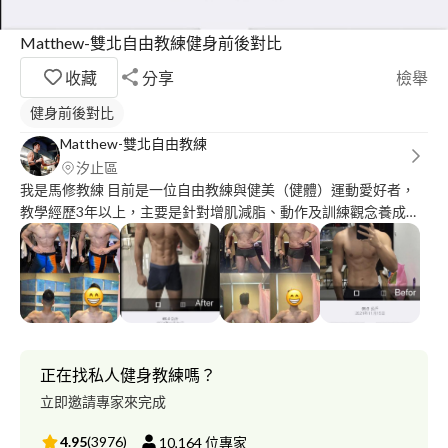
Matthew-雙北自由教練健身前後對比
收藏
分享
檢舉
健身前後對比
Matthew-雙北自由教練
汐止區
我是馬修教練 目前是一位自由教練與健美（健體）運動愛好者，
教學經歷3年以上，主要是針對增肌減脂、動作及訓練觀念養成讓
學員建立良好動作及自主訓練規劃能力。 目前已累積超過2000小
時以上教學時數及許多成功案例。
正在找私人健身教練嗎？
立即邀請專家來完成
4.95
(
3976
)
10,164
位專家