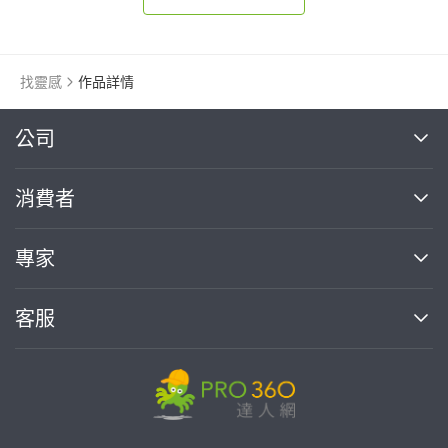
找靈感
作品詳情
繼續完成
公司
關於我們
消費者
找專家(0)
買服務(0)
媒體報導
買服務
專家
部落格
如何使用PRO360
加入我們
案件中心
客服
熱門服務
投資人關係
成為專家
所有服務
客服中心
合作提案
如何接案
價格行情
使用條款
聯絡我們
專家指南
專家目錄
信任與保障