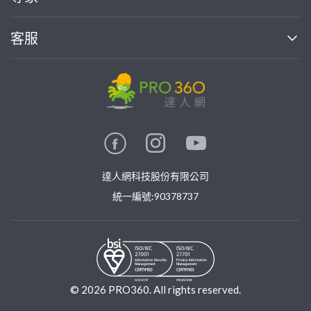
部落格
如何使用PRO360
加入我們
案件中心
客服
熱門服務
投資人關係
成為專家
所有服務
客服中心
合作提案
如何接案
價格行情
使用條款
聯絡我們
專家指南
專家目錄
信任與保障
推廣服務
在地專家推薦
隱私權政策
卓越專家
達人網科技股份有限公司
關鍵字搜尋
公告
特約專家
統一編號:90378737
專業知識
勞健保專區
問專家
新手攻略
©
2026
PRO360. All rights reserved.