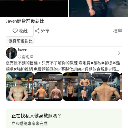
Javen健身前後對比
收藏
分享
檢舉
健身前後對比
Javen
南屯區
沒有達不到的目標，只有不了解你的教練 場地費❌綁約❌節食❌難
相處❌強迫推銷 免費體驗諮詢✅客製化訓練✅週期飲食規劃✅精準
訓練動作 ✅免費停車場✅彈性約課✅ 達到你預期中的成效是我的專
業，超出你的預期是我的價值。 找到合適的訓練方式及飲食習慣
才是必修的課題，請你相信我是你的避雷針。 服務專項：體態雕
朔/體重精準控制/增肌減脂/預防生活傷害/客製運動規劃
◾️◽️◾️◽️◾️◽️◾️◽️◾️◽️◾️◽️◾️◽️◾️ 不論你身處在生命的哪個階段，我們都有著共同
的事實，都是希望自己的身心能夠躍升甚至卓越,而健身帶來著體
態的成長改變只是在基本不過了，真正更有價值的是自身的心態、
正在找私人健身教練嗎？
思路、專注力和執行力等等都能大有不同，前提是努力的同時你必
立即邀請專家來完成
須做出的選擇。 每一次的汗水都是在打破過去的不可能、這次該