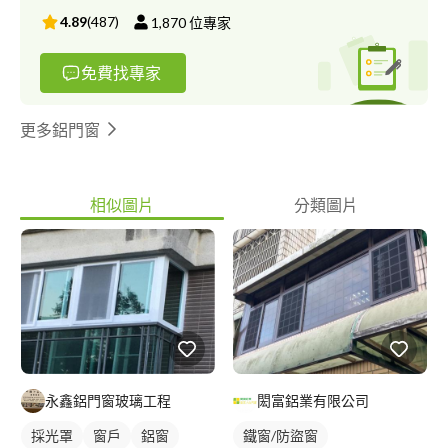
4.89
(
487
)
1,870
位專家
免費找專家
更多鋁門窗
相似圖片
分類圖片
永鑫鋁門窗玻璃工程
閎富鋁業有限公司
採光罩
窗戶
鋁窗
鐵窗/防盜窗