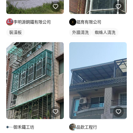
錩育有限公司
李明源鋼鐵有限公司
外牆清洗
蜘蛛人清洗
裝潢板
品欽工程行
御禾鐵工坊