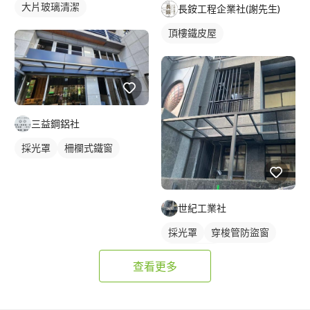
大片玻璃清潔
長銨工程企業社(謝先生)
頂樓鐵皮屋
三益鋼鋁社
採光罩
柵欄式鐵窗
世紀工業社
採光罩
穿梭管防盜窗
活動式鐵窗
查看更多