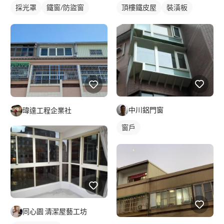
頂樓鐵皮屋
裝潢板
採光罩
鐵窗/防盜窗
中川鋁門窗
瑋達工程企業社
窗戶
同心園 清潔屋藝工坊