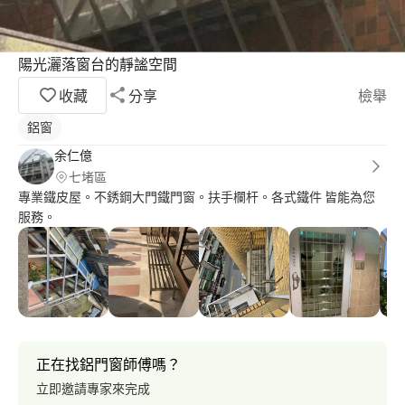
陽光灑落窗台的靜謐空間
收藏
分享
檢舉
鋁窗
余仁億
七堵區
專業鐵皮屋。不銹鋼大門鐵門窗。扶手欄杆。各式鐵件 皆能為您
服務。
正在找鋁門窗師傅嗎？
立即邀請專家來完成