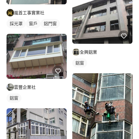
嵐首工事實業社
採光罩
窗戶
鋁門窗
全興鋁業
鋁窗
雲豐企業社
鋁窗