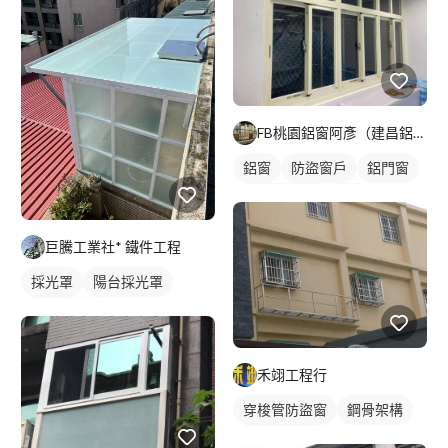
FB桃園鋁窗阿彥（建昌鋁門窗）
鋁窗
防盜窗戶
鋁門窗
鐵窗/防盜窗
鋁門
玻璃鋁門
巨騰工業社* 鐵件工程
採光罩
陽台採光罩
玻璃採光罩
禾翊工程行
穿梭管防盜窗
鋼骨架構
鐵窗/防盜窗