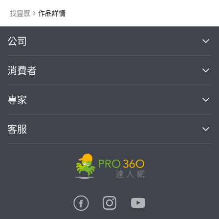
找靈感
作品詳情
繼續完成
公司
關於我們
消費者
找專家(0)
買服務(0)
媒體報導
買服務
專家
部落格
如何使用PRO360
加入我們
案件中心
客服
熱門服務
投資人關係
成為專家
所有服務
客服中心
合作提案
如何接案
價格行情
使用條款
聯絡我們
專家指南
專家目錄
信任與保障
推廣服務
在地專家推薦
隱私權政策