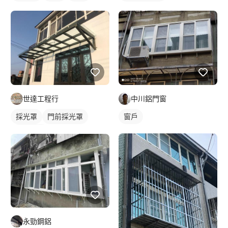
世達工程行
中川鋁門窗
採光罩
門前採光罩
窗戶
鋁採光罩
永勁鋼鋁