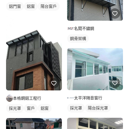
鋁門窗
鋁窗
陽台窗戶
名閎不鏽鋼
鋼骨架構
太平洋隔音窗行
本格鋼鋁工程行
採光罩
陽台採光罩
採光罩
窗戶
鋁窗
鋁採光罩
外牆格柵
裝潢板