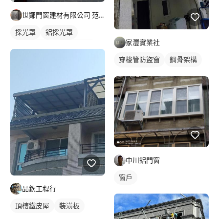
世鄮門窗建材有限公司 范先生
採光罩
鋁採光罩
家灃實業社
門前採光罩
玻璃採光罩
穿梭管防盜窗
鋼骨架構
鐵窗/防盜窗
中川鋁門窗
窗戶
品欽工程行
頂樓鐵皮屋
裝潢板