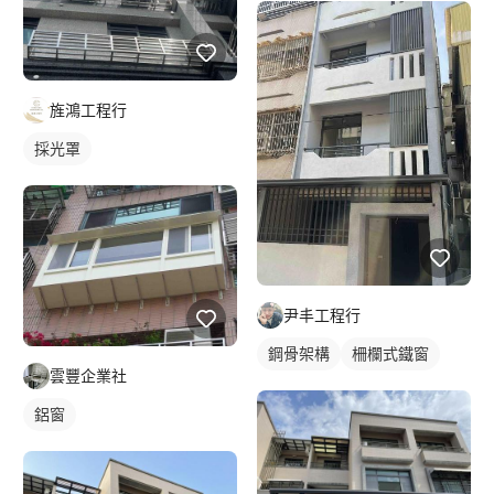
旌鴻工程行
採光罩
尹丰工程行
鋼骨架構
柵欄式鐵窗
雲豐企業社
鋁窗