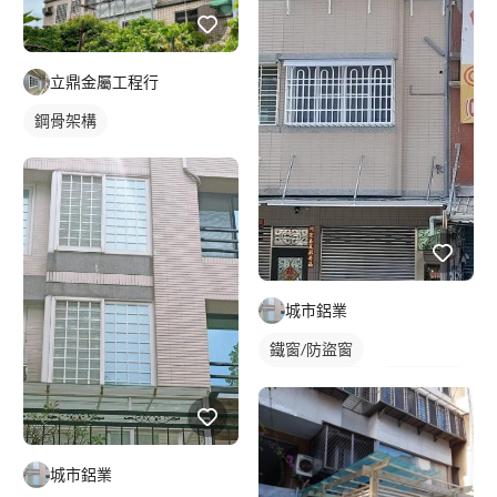
立鼎金屬工程行
鋼骨架構
城市鋁業
鐵窗/防盜窗
穿梭管防盜窗
活動式鐵窗
城市鋁業