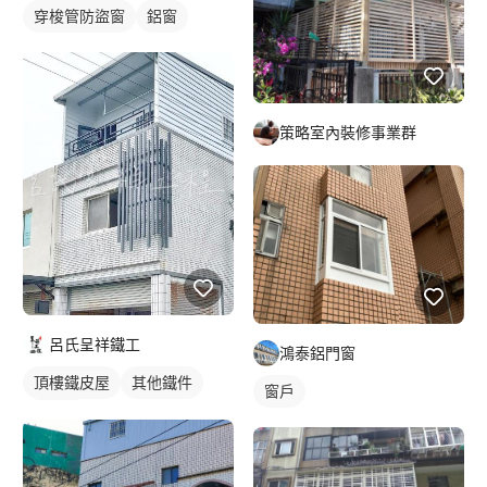
穿梭管防盜窗
鋁窗
策略室內裝修事業群
呂氏呈祥鐵工
鴻泰鋁門窗
頂樓鐵皮屋
其他鐵件
窗戶
裝潢板