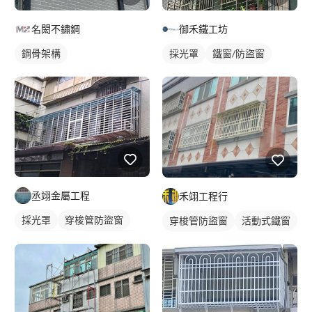
名閎不鏽鋼
御禾鐵工坊
鋼骨架構
採光罩
鐵窗/防盜窗
丞翊金屬工程
禾翊工程行
採光罩
穿梭管防盜窗
穿梭管防盜窗
活動式鐵窗
活動式鐵窗
鐵窗/防盜窗
鐵窗/防盜窗