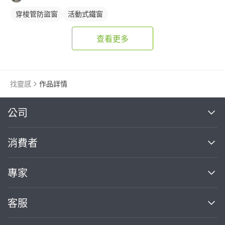
穿梭管防盜窗
活動式鐵窗
鐵窗/防盜窗
查看更多
找靈感
作品詳情
繼續完成
公司
關於我們
消費者
找專家(0)
買服務(0)
媒體報導
買服務
專家
部落格
如何使用PRO360
加入我們
案件中心
客服
熱門服務
投資人關係
成為專家