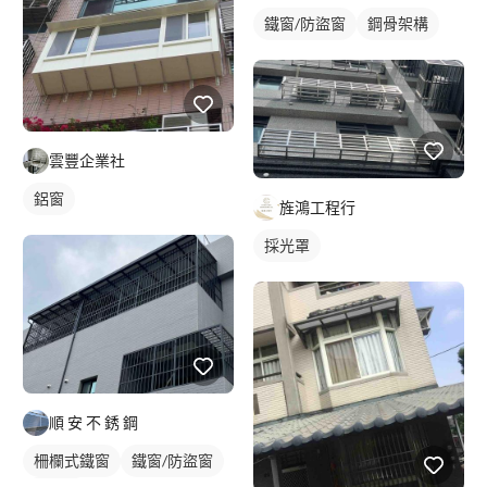
鐵窗/防盜窗
鋼骨架構
雲豐企業社
鋁窗
旌鴻工程行
採光罩
順 安 不 銹 鋼
柵欄式鐵窗
鐵窗/防盜窗