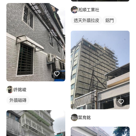
採光罩
淞順工業社
透天外牆拉皮
鋁門
鋁門窗
許銘峻
外牆磁磚
葉育銘