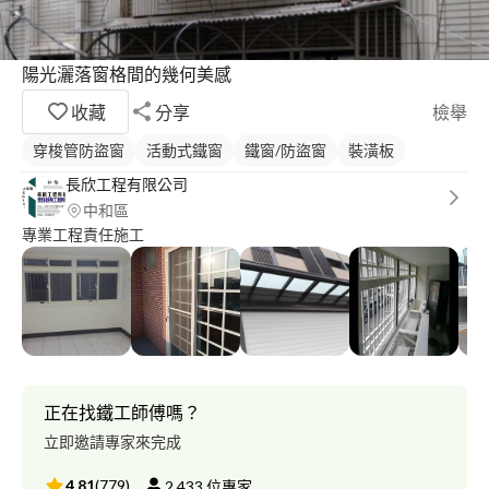
陽光灑落窗格間的幾何美感
收藏
分享
檢舉
穿梭管防盜窗
活動式鐵窗
鐵窗/防盜窗
裝潢板
長欣工程有限公司
中和區
專業工程責任施工
正在找鐵工師傅嗎？
立即邀請專家來完成
4.81
(
779
)
2,433
位專家