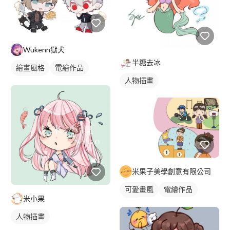
Wukenn獄犬
半糖去冰
繪畫風格
電繪作品
人物插畫
日式畫風
卡通風人物
卡通畫風
人物插畫
米果子美學創意有限公司
可愛畫風
電繪作品
米小果
插畫
人物插畫