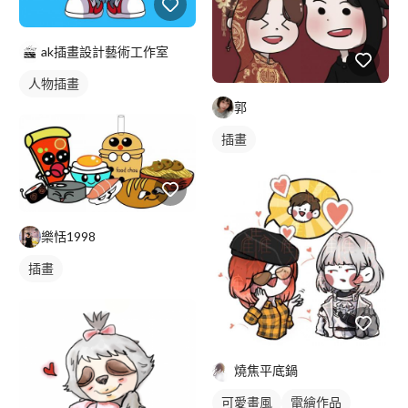
ak插畫設計藝術工作室
人物插畫
郭
插畫
樂恬1998
插畫
燒焦平底鍋
可愛畫風
電繪作品