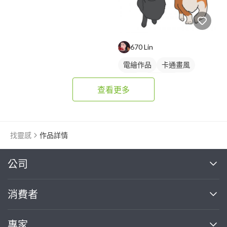
670 Lin
電繪作品
卡通畫風
插畫
動物插畫
查看更多
找靈感
作品詳情
繼續完成
公司
關於我們
消費者
找專家(0)
買服務(0)
媒體報導
買服務
專家