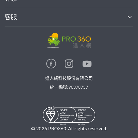
部落格
如何使用PRO360
加入我們
案件中心
客服
熱門服務
投資人關係
成為專家
所有服務
客服中心
合作提案
如何接案
價格行情
使用條款
聯絡我們
專家指南
專家目錄
信任與保障
推廣服務
在地專家推薦
隱私權政策
卓越專家
達人網科技股份有限公司
關鍵字搜尋
公告
特約專家
統一編號:90378737
專業知識
勞健保專區
問專家
新手攻略
©
2026
PRO360. All rights reserved.