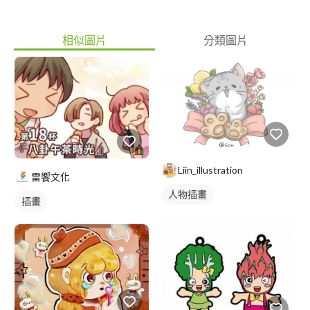
相似圖片
分類圖片
Liin_illustration
雷饗文化
人物插畫
插畫