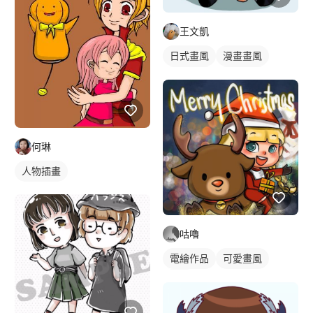
王文凱
日式畫風
漫畫畫風
電繪作品
繪畫風格
漫畫風人物
人物插畫
何琳
人物插畫
咕嚕
電繪作品
可愛畫風
插畫