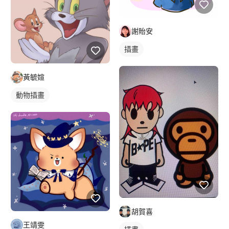
謝貽安
插畫
黃毓媗
動物插畫
胡賀喜
王靖雯