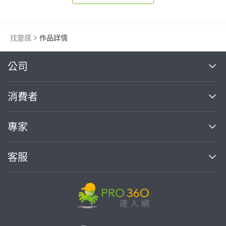
找靈感
作品詳情
繼續完成
公司
關於我們
消費者
找專家(0)
買服務(0)
媒體報導
買服務
專家
部落格
如何使用PRO360
加入我們
案件中心
客服
熱門服務
投資人關係
成為專家
所有服務
客服中心
合作提案
如何接案
價格行情
使用條款
聯絡我們
專家指南
專家目錄
信任與保障