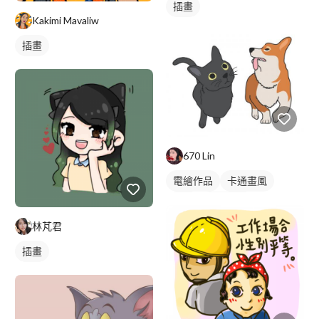
插畫
Kakimi Mavaliw
插畫
670 Lin
電繪作品
卡通畫風
插畫
動物插畫
林芃君
插畫