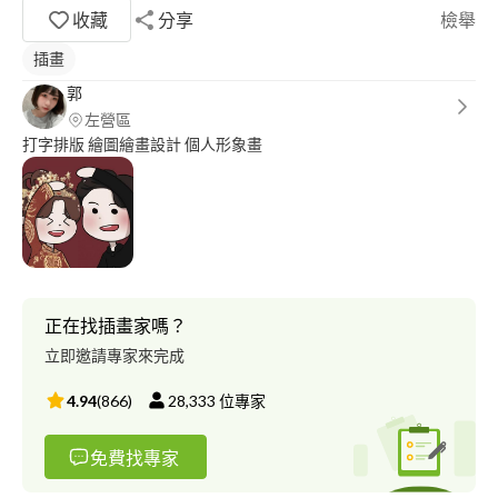
收藏
分享
檢舉
插畫
郭
左營區
打字排版 繪圖繪畫設計 個人形象畫
正在找插畫家嗎？
立即邀請專家來完成
4.94
(
866
)
28,333
位專家
免費找專家