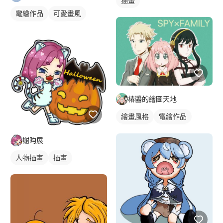
插畫
電繪作品
可愛畫風
卡通畫風
插畫
動物插畫
椿醬的繪圖天地
繪畫風格
電繪作品
日式畫風
人物插畫
謝昀展
人物插畫
插畫