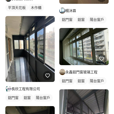
平頂天花板
木作櫃
楊沐霖
鋁門窗
鋁窗
陽台窗戶
永鑫鋁門窗玻璃工程
鋁門窗
鋁窗
陽台窗戶
長欣工程有限公司
鋁門窗
鋁窗
陽台窗戶