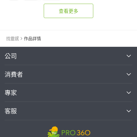
鋁窗
陽台窗戶
查看更多
找靈感
作品詳情
繼續完成
公司
關於我們
消費者
找專家(0)
買服務(0)
媒體報導
買服務
專家
部落格
如何使用PRO360
加入我們
案件中心
客服
熱門服務
投資人關係
成為專家
所有服務
客服中心
合作提案
如何接案