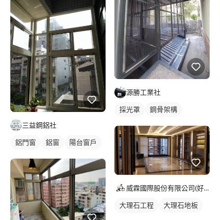
源勝工業社
採光罩
鋼骨架構
三益鋼鋁社
鋁門窗
鋁窗
陽台窗戶
威霖國際股份有限公司(好設計)
大理石工程
大理石地板
石材地板