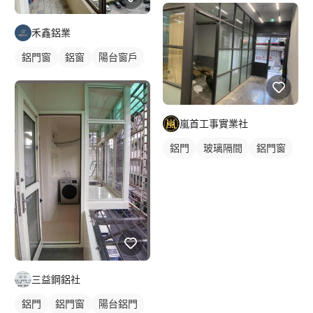
禾鑫鋁業
鋁門窗
鋁窗
陽台窗戶
嵐首工事實業社
鋁門
玻璃隔間
鋁門窗
玻璃鋁門
三益鋼鋁社
鋁門
鋁門窗
陽台鋁門