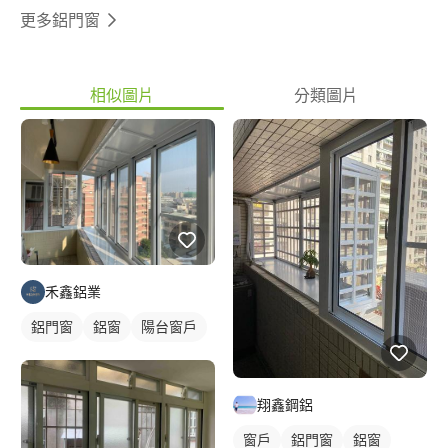
更多鋁門窗
相似圖片
分類圖片
禾鑫鋁業
鋁門窗
鋁窗
陽台窗戶
翔鑫鋼鋁
窗戶
鋁門窗
鋁窗