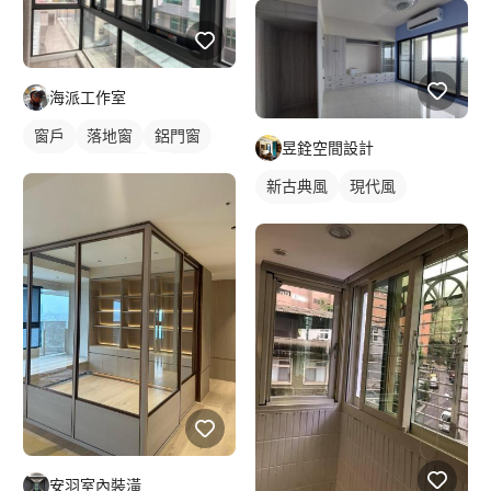
海派工作室
窗戶
落地窗
鋁門窗
昱銓空間設計
鋁門
玻璃鋁門
鋁窗
新古典風
現代風
陽台窗戶
北歐風
安羽室內裝潢