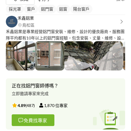
採光罩
窗戶
鋁門窗
鋁窗
陽台窗戶
禾鑫鋁業
鳥松區
禾鑫鋁業是專業經營鋁門窗安裝、維修、設計的優良廠商。服務團
隊平均都有10年以上的鋁門窗經驗，包含安裝、丈量、維修、設
計、客製化服務等皆能提供服務，品質值得您信賴。（可線上估
價，只要有窗戶大概寬、高尺寸，就可以快速線上幫您估價）
正在找鋁門窗師傅嗎？
立即邀請專家來完成
4.89
(
487
)
1,870
位專家
免費找專家