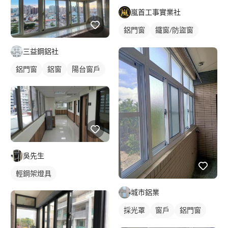
嵐首工事實業社
鋁門窗
鐵窗/防盜窗
鋁窗
陽台窗戶
三益鋼鋁社
鋁門窗
鋁窗
陽台窗戶
吳先生
輕鋼架燈具
城市鋁業
採光罩
窗戶
鋁門窗
鋁窗
陽台窗戶