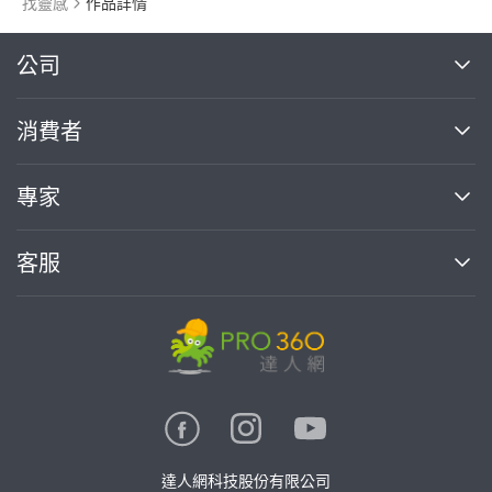
找靈感
作品詳情
繼續完成
公司
關於我們
消費者
找專家(0)
買服務(0)
媒體報導
買服務
專家
部落格
如何使用PRO360
加入我們
案件中心
客服
熱門服務
投資人關係
成為專家
所有服務
客服中心
合作提案
如何接案
價格行情
使用條款
聯絡我們
專家指南
專家目錄
信任與保障
推廣服務
在地專家推薦
隱私權政策
卓越專家
達人網科技股份有限公司