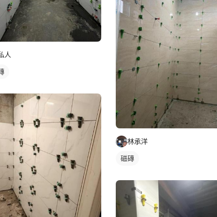
私人
磚
林承洋
磁磚