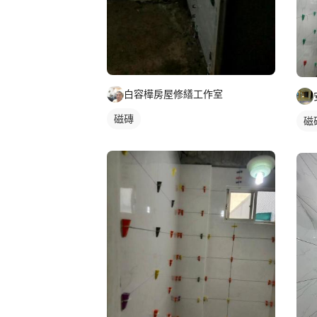
白容樺房屋修繕工作室
磁磚
磁