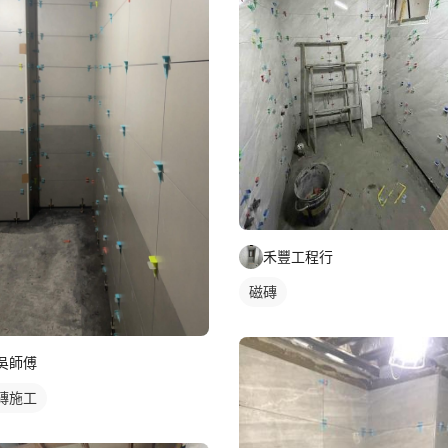
禾豐工程行
磁磚
吳師傅
磚施工