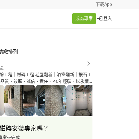
下載App
成為專家
登入
精緻排列
區
除工程｜磁磚工程 老屋翻新｜浴室翻新｜抿石工
服務每位客戶，對於所有案件我們將以最熱誠的
專業經驗來為您處理。
磁磚安裝專家嗎？
專家來完成