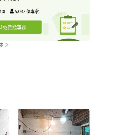
40
)
5,087
位專家
免費找專家
裝