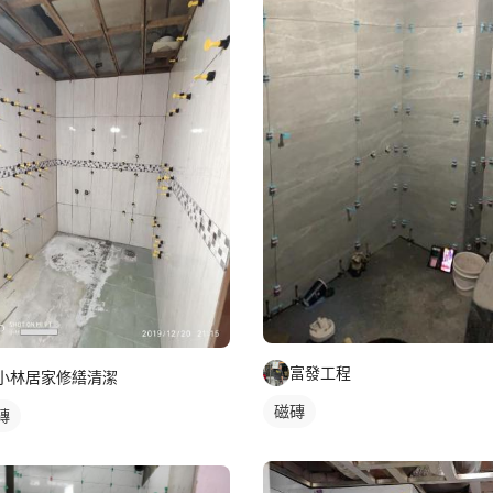
富發工程
小林居家修繕清潔
磁磚
磚