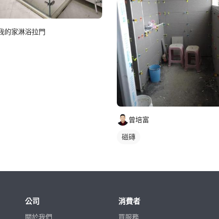
我的家淋浴拉門
曾培富
磁磚
公司
消費者
關於我們
買服務