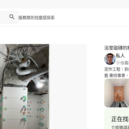
服務類別
找靈感
探索
浴室磁磚的
私人
信義
泥作工程｜拆
藝 秉持專業、品質、效率、誠信、責任。 40年經驗，以永續
經營的理念來
工作態度以及
正在找
立即邀請