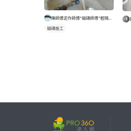
陳師傅泥作師傅*磁磚師傅*輕隔間師傅*天花板師傅*結構補強*
磁磚施工
繼續完成