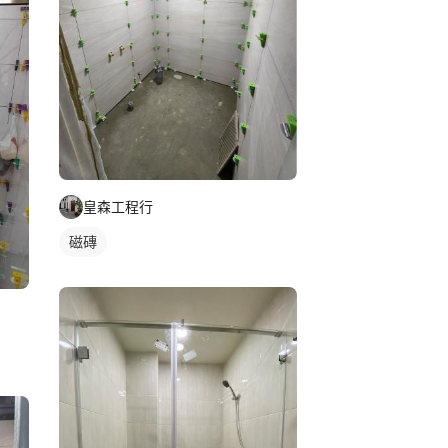
皇森工程行
磁磚