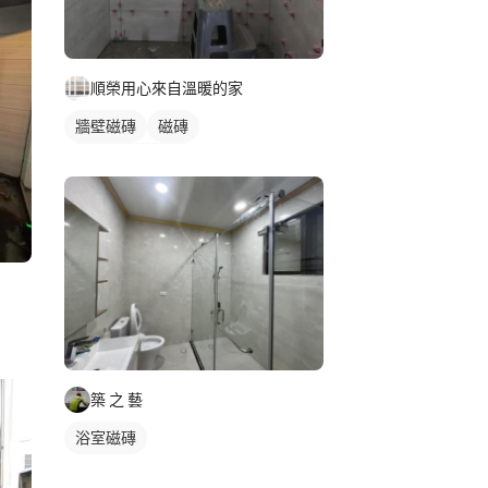
順榮用心來自溫暖的家
牆壁磁磚
磁磚
石材牆面/電視牆
築 之 藝
浴室磁磚