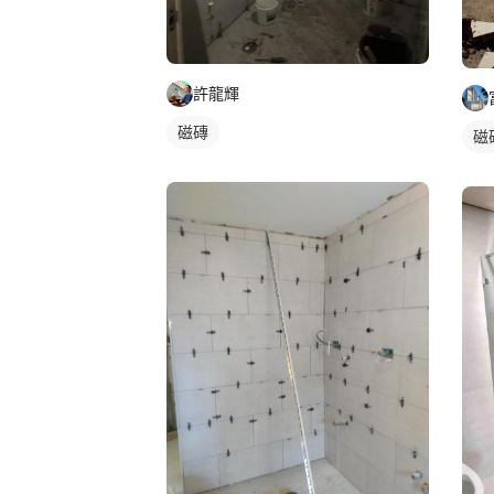
許龍輝
磁磚
磁