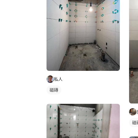
私人
磁磚
磁