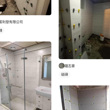
富利發有限公司
磚
鐘志豪
磁磚