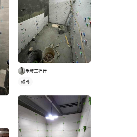
禾豐工程行
磁磚