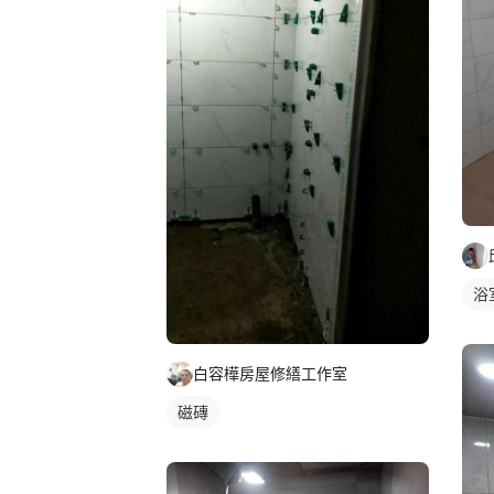
浴
白容樺房屋修繕工作室
磁磚