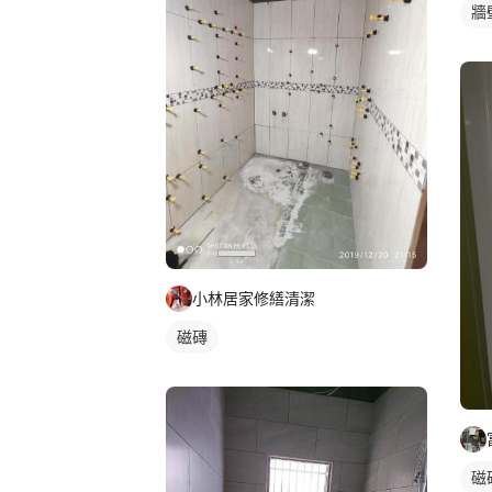
牆
小林居家修繕清潔
磁磚
磁