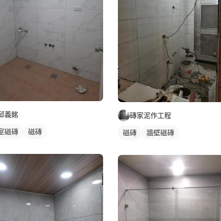
邱義銘
磚家泥作工程
室磁磚
磁磚
磁磚
牆壁磁磚