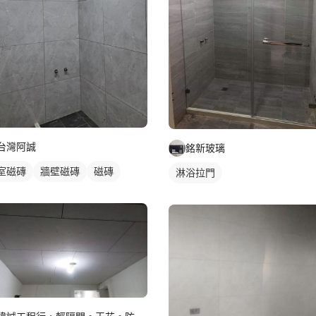
台灣阿誠
銘新玻璃
室磁磚
牆壁磁磚
磁磚
淋浴拉門