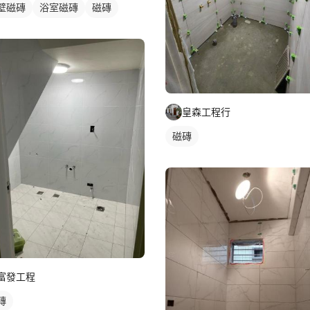
壁磁磚
浴室磁磚
磁磚
皇森工程行
磁磚
富發工程
磚