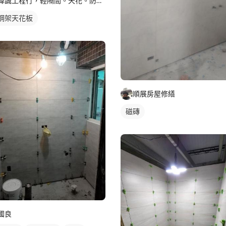
緯誠工程行，輕隔間。天花。防火建材居家隔間，天花
鋼架天花板
順展房屋修繕
磁磚
國良