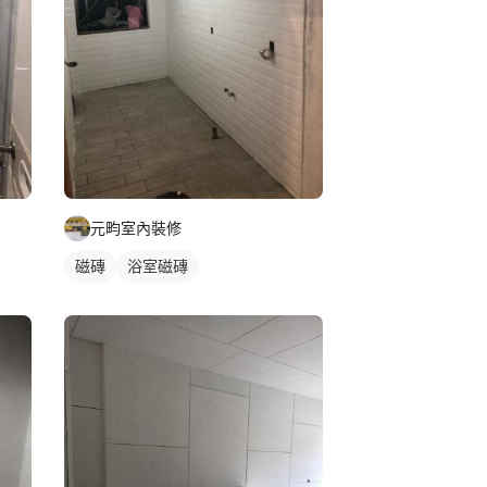
元畇室內裝修
磁磚
浴室磁磚