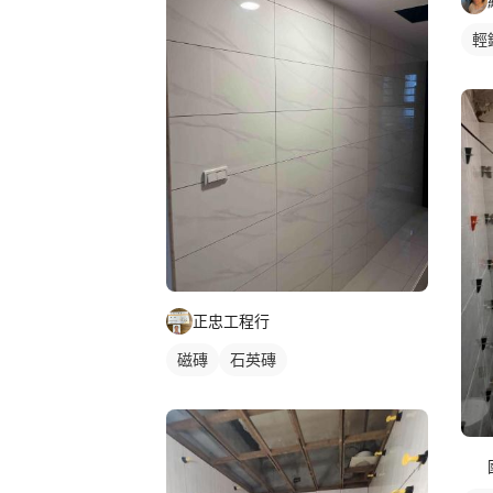
輕
正忠工程行
磁磚
石英磚