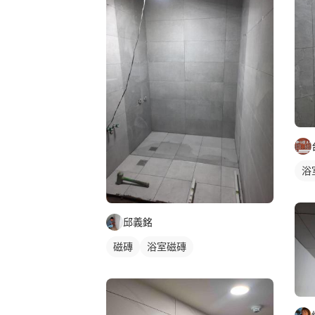
浴
邱義銘
磁磚
浴室磁磚