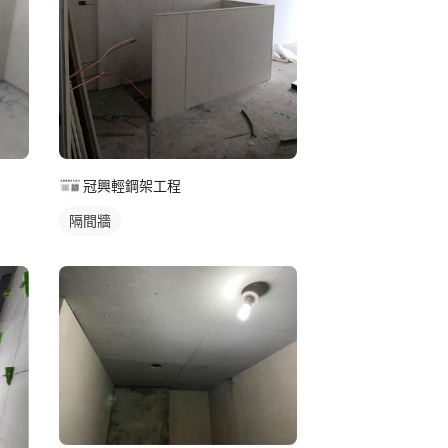
冠興輕鋼架工程
隔間牆