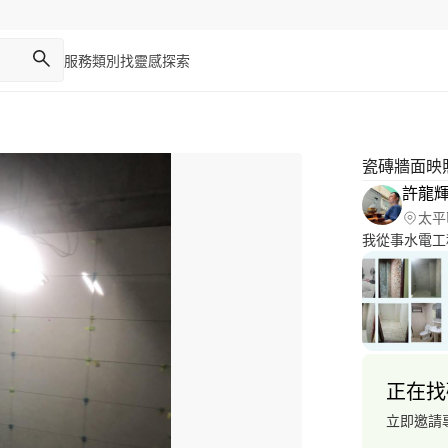
服務類別
找靈感
探索
瓷磚牆面映
許龍
太平
我從事水電工
正在找
立即邀請