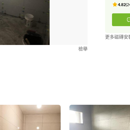
4.82
(
2
更多磁磚安
檢舉