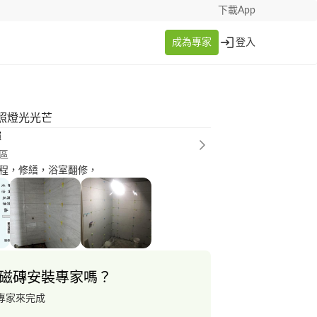
下載App
成為專家
登入
照燈光光芒
輝
區
程，修繕，浴室翻修，
磁磚安裝專家嗎？
專家來完成