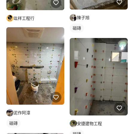
陳子旭
竑祥工程行
磁磚
泥作阿漳
磁磚
安捷建物工程
磁磚