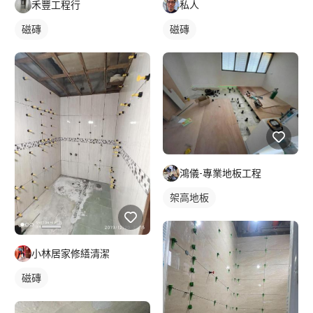
禾豐工程行
私人
磁磚
磁磚
鴻儀-專業地板工程
架高地板
小林居家修繕清潔
磁磚