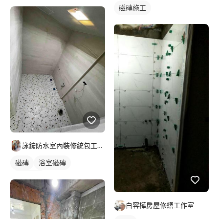
磁磚施工
詠鋐防水室內裝修統包工程行
磁磚
浴室磁磚
磁磚地板
白容樺房屋修繕工作室