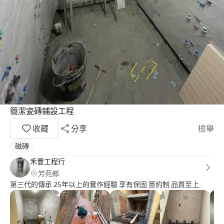
簡潔瓷磚鋪設工程
收藏
分享
檢舉
磁磚
禾豐工程行
芳苑鄉
第三代的傳承 25年以上的實作經驗 享有保固 簽約制 品質至上