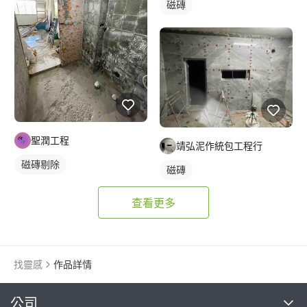
磁磚
聖潤工程
靖弘泥作統包工程行
磁磚剔除
磁磚
查看更多
找靈感
作品詳情
繼續完成
公司