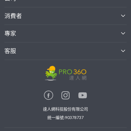
關於我們
消費者
找專家(0)
買服務(0)
媒體報導
買服務
專家
部落格
如何使用PRO360
加入我們
案件中心
客服
熱門服務
投資人關係
成為專家
所有服務
客服中心
合作提案
如何接案
價格行情
使用條款
聯絡我們
專家指南
專家目錄
信任與保障
推廣服務
在地專家推薦
隱私權政策
卓越專家
達人網科技股份有限公司
關鍵字搜尋
公告
特約專家
統一編號:90378737
專業知識
勞健保專區