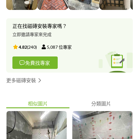
正在找磁磚安裝專家嗎？
立即邀請專家來完成
4.82
(
240
)
5,087
位專家
免費找專家
更多磁磚安裝
相似圖片
分類圖片