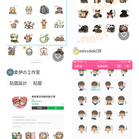
missdoki38
柔伊の工作室
貼圖設計
貼圖