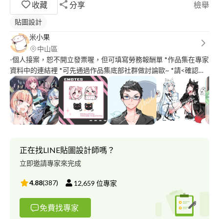
收藏
分享
檢舉
貼圖設計
米小果
中山區
-個人接案，恕不開立發票喔，但可填寫勞務報酬單 *作品集在專家
資料中的連結裡 *可先通過作品集底部社群做討論歐~ *請<確認風
格>及預算後，再從這邊做聯繫 委託需求表單:
https://forms.gle/wrFQw2oqc249PpVU6 主要聯繫方
式:********/Line/IG 可私訊或寄信發案歐，也可以填寫以上
Google表單 收到需求後便會報價給您~ 承接過的委託類型: 人物動
物Q版 / 角色設計 / 立繪(可加拆件) / 二、三視圖 / 完整彩圖 / 各式
貼圖 / 資訊卡 / 頭貼 特長 : 日系、可愛、女性、少年 中文/English
OK 付款方式 : 匯款、現金(袋)、信用卡、PayPal、超商代碼（信用
正在找LINE貼圖設計師嗎？
卡、PayPal、超商代碼須由委託/發案方負擔手續費) 曾創作同人誌
立即邀請專家來完成
於國內大小同人展(FF、CWT等等)展出 ​並參與各式比賽 希望可以
參與各種工作與案子 謝謝! 特別案例: -擔任Youtuber-罐子Na <流
4.88
(
387
)
12,659
位專家
光記>翻唱曲繪 -2022-10月: 負責電視節目"女人我最大"人物插畫 -
負責Vtuber熊貓&直播主蝦蝦 人物設計與插畫 -負責Vtuber安祈人
免費找專家
物設計與插畫