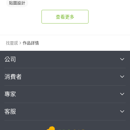
貼圖設計
查看更多
找靈感
作品詳情
繼續完成
公司
關於我們
消費者
找專家(0)
買服務(0)
媒體報導
買服務
專家
部落格
如何使用PRO360
加入我們
案件中心
客服
熱門服務
投資人關係
成為專家
所有服務
客服中心