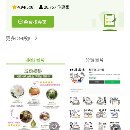
4.94
(
508
)
28,757
位專家
免費找專家
更多DM設計
相似圖片
分類圖片