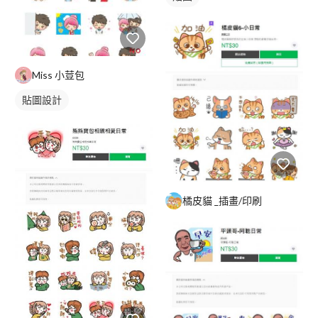
Miss 小荳包
貼圖設計
橘皮貓 _插畫/印刷