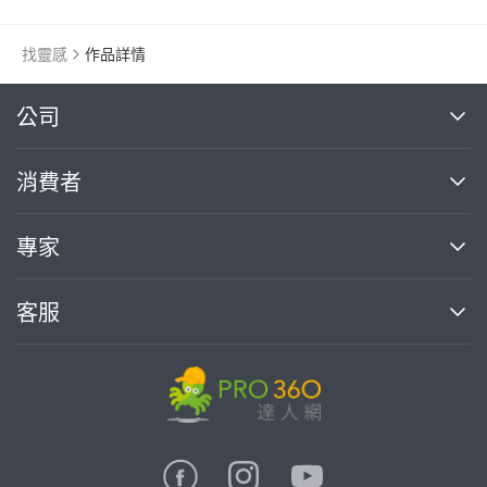
找靈感
作品詳情
繼續完成
公司
關於我們
消費者
找專家(0)
買服務(0)
媒體報導
買服務
專家
部落格
如何使用PRO360
加入我們
案件中心
客服
熱門服務
投資人關係
成為專家
所有服務
客服中心
合作提案
如何接案
價格行情
使用條款
聯絡我們
專家指南
專家目錄
信任與保障
推廣服務