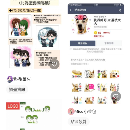
紫樁(筆名)
插畫資訊
Miss 小荳包
貼圖設計