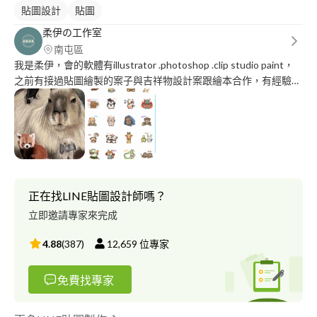
貼圖設計
貼圖
柔伊の工作室
南屯區
我是柔伊，會的軟體有illustrator .photoshop .clip studio paint，
之前有接過貼圖繪製的案子與吉祥物設計案跟繪本合作，有經驗，
比較會畫動物的圖，希望大家能給我一個機會。
正在找LINE貼圖設計師嗎？
立即邀請專家來完成
4.88
(
387
)
12,659
位專家
免費找專家