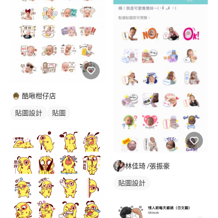
酷啾柑仔店
貼圖設計
貼圖
林佳琦 /張振豪
貼圖設計