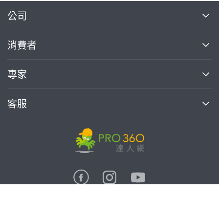
繼續完成
公司
關於我們
消費者
找專家(0)
買服務(0)
媒體報導
買服務
專家
部落格
如何使用PRO360
加入我們
案件中心
客服
熱門服務
投資人關係
成為專家
所有服務
客服中心
合作提案
如何接案
價格行情
使用條款
聯絡我們
專家指南
專家目錄
信任與保障
推廣服務
在地專家推薦
隱私權政策
卓越專家
達人網科技股份有限公司
免費找專家
關鍵字搜尋
公告
特約專家
統一編號:90378737