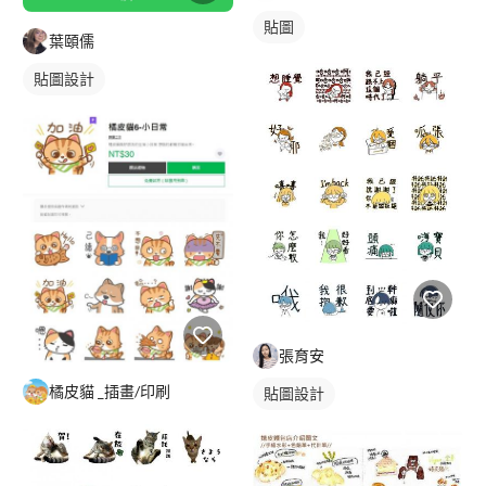
貼圖
葉頤儒
貼圖設計
張育安
橘皮貓 _插畫/印刷
貼圖設計