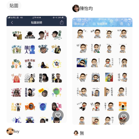
貼圖
陳怡均
ivy
無