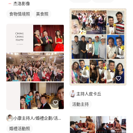
杰洛影像
婚禮歌手
歌唱表演
食物情境照
美食照
主持人皮卡丘
活動主持
小康主持人/婚禮企劃/活動企劃/禮賓/SG
婚禮活動照