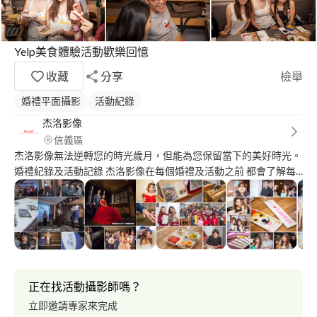
Yelp美食體驗活動歡樂回憶
收藏
分享
檢舉
婚禮平面攝影
活動紀錄
杰洛影像
信義區
杰洛影像無法逆轉您的時光歲月，但能為您保留當下的美好時光。
婚禮紀錄及活動記錄 杰洛影像在每個婚禮及活動之前 都會了解每
個活動細項流程需要記錄的重點 為您的婚禮及活動留下最完整的
回憶及時光。 商業拍攝(人像拍攝、食物拍攝、商品拍攝等) 杰洛影
像重視拍攝前與客戶的細節溝通 以達到客戶想達成的影像呈現效
果 微電影(短片)拍攝 杰洛影像積極參與腳本討論溝通 適時提出在
拍攝上細節建議給客戶參考 並執行拍攝及後製剪接，完成客戶影
片需求 杰洛影像專業影像製作團隊重視每一位客戶的需求 提供團
隊最優質拍攝製作服務及積極的服務態度 ------------------------------
正在找活動攝影師嗎？
-------------------------------------- 粉絲頁
立即邀請專家來完成
https://www.facebook.com/ImageofWonderful/ 影音網站