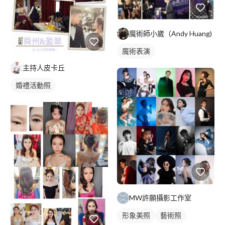
魔術師小崴（Andy Huang)
魔術表演
主持人皮卡丘
婚禮活動照
MW許願攝影工作室
形象美照
藝術照