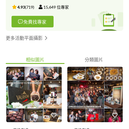
https://vimeo.com/user23516675 電子書網站(婚禮攝影、活動記
4.93
(
719
)
15,649
位專家
錄) https://issuu.com/zeroplusimage 平面作品(活動記錄)
https://ppt.cc/fV1H5x 平面作品(商業拍攝) https://ppt.cc/f4QgFx
免費找專家
--------------------------------------------------------------------
更多活動平面攝影
相似圖片
分類圖片