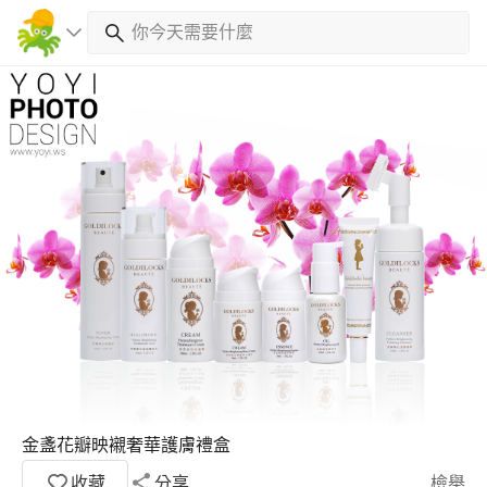
金盞花瓣映襯奢華護膚禮盒
收藏
分享
檢舉