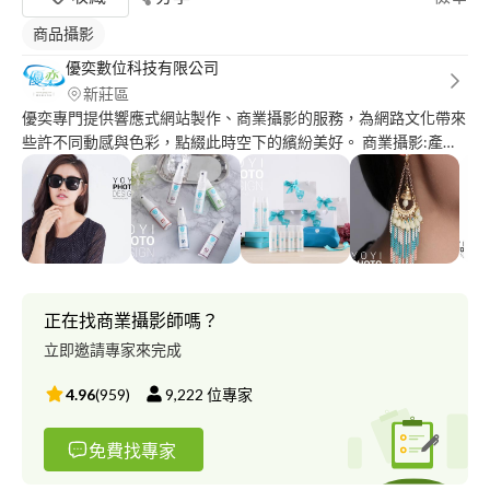
商品攝影
優奕數位科技有限公司
新莊區
優奕專門提供響應式網站製作、商業攝影的服務，為網路文化帶來
些許不同動感與色彩，點綴此時空下的繽紛美好。 商業攝影:產品
攝影、人物攝影、到府攝影、外拍攝影 作品
集:http://www.yoyi.ws/works_category/studio_work/ 公司網
址:http://www.yoyi.ws/
正在找商業攝影師嗎？
立即邀請專家來完成
4.96
(
959
)
9,222
位專家
免費找專家