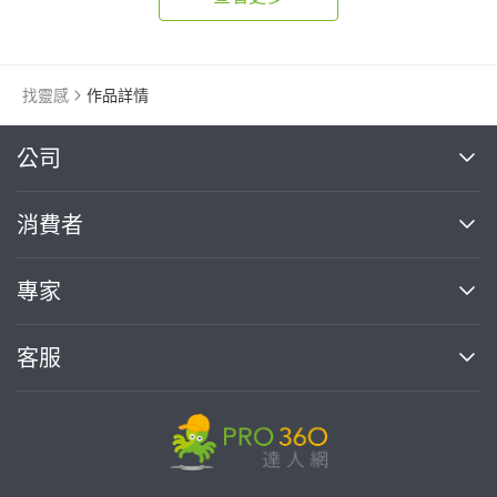
找靈感
作品詳情
繼續完成
公司
關於我們
消費者
找專家(0)
買服務(0)
媒體報導
買服務
專家
部落格
如何使用PRO360
加入我們
案件中心
客服
熱門服務
投資人關係
成為專家
所有服務
客服中心
合作提案
如何接案
價格行情
使用條款
聯絡我們
專家指南