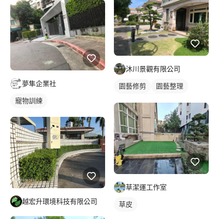
沐川景觀有限公司
夢隼企業社
園藝修剪
園藝整理
寵物訓練
室外園藝造景
草潔運工作室
越宏升環境科技有限公司
草皮