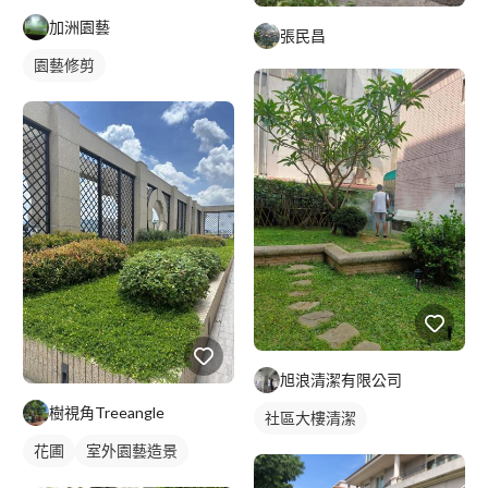
加洲園藝
張民昌
園藝修剪
旭浪清潔有限公司
樹視角Treeangle
社區大樓清潔
花圃
室外園藝造景