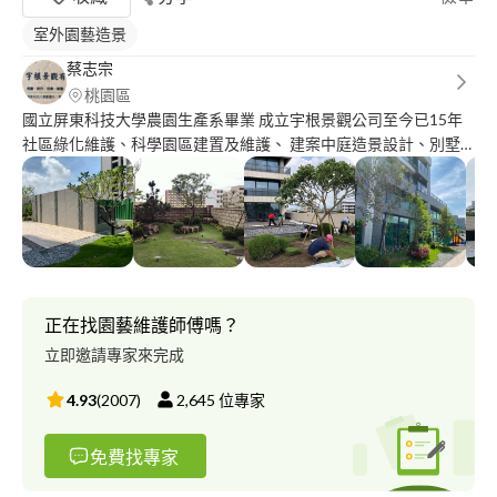
室外園藝造景
蔡志宗
桃園區
國立屏東科技大學農園生產系畢業 成立宇根景觀公司至今已15年
社區綠化維護、科學園區建置及維護、 建案中庭造景設計、別墅
花園規劃設計、陽台綠化工程、空中花園、各式樹種買賣
正在找園藝維護師傅嗎？
立即邀請專家來完成
4.93
(
2007
)
2,645
位專家
免費找專家