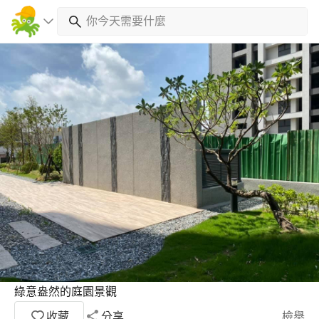
綠意盎然的庭園景觀
收藏
分享
檢舉