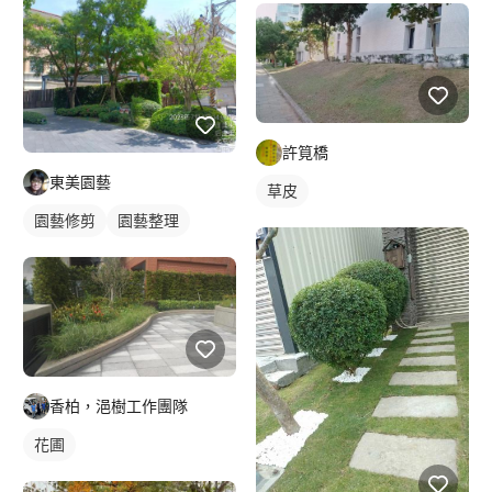
許筧橋
東美園藝
草皮
園藝修剪
園藝整理
香柏，浥樹工作團隊
花圃