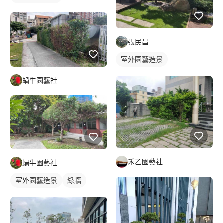
張民昌
室外園藝造景
蝸牛園藝社
禾乙園藝社
蝸牛園藝社
室外園藝造景
綠牆