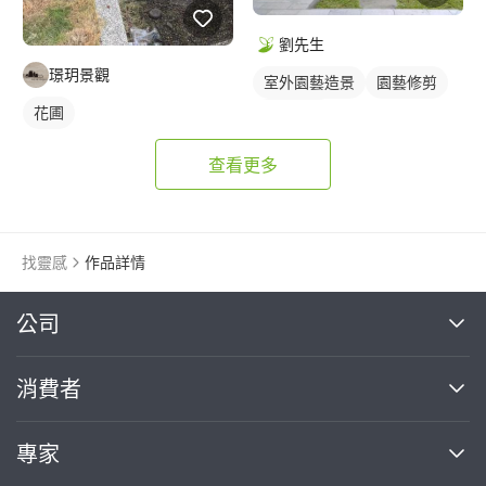
劉先生
璟玥景觀
室外園藝造景
園藝修剪
花圃
園藝整理
查看更多
找靈感
作品詳情
繼續完成
公司
關於我們
消費者
找專家(0)
買服務(0)
媒體報導
買服務
專家
部落格
如何使用PRO360