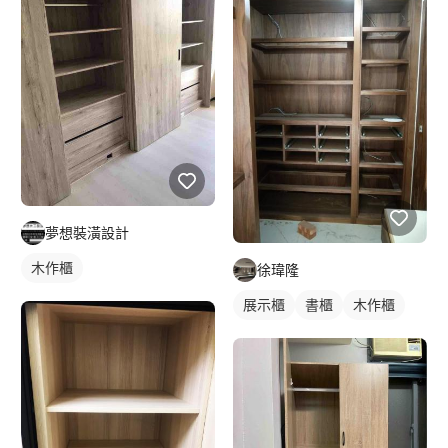
夢想裝潢設計
木作櫃
徐瑋隆
展示櫃
書櫃
木作櫃