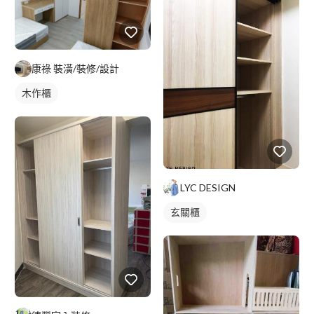
康祿 裝潢/裝修/設計
木作櫃
LYC DESIGN
玄關櫃