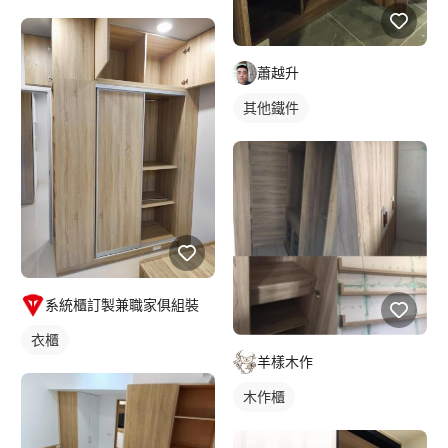
蕭越升
其他鐵件
系統櫃訂製兼職家俱組裝
衣櫃
羊樣木作
木作櫃