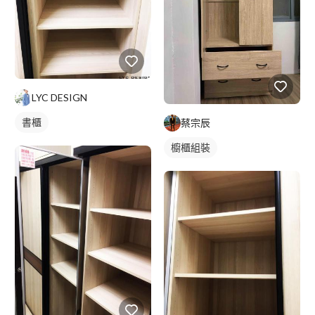
LYC DESIGN
書櫃
蔡宗辰
櫥櫃組裝