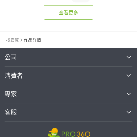
查看更多
找靈感
作品詳情
繼續完成
公司
關於我們
消費者
找專家(0)
買服務(0)
媒體報導
買服務
專家
部落格
如何使用PRO360
加入我們
案件中心
客服
熱門服務
投資人關係
成為專家
所有服務
客服中心
合作提案
如何接案