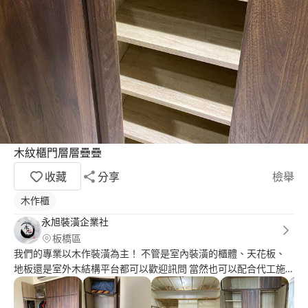
木紋櫃門層層疊疊
收藏
分享
檢舉
木作櫃
永旭裝潢企業社
板橋區
我們的專業以木作裝潢為主！ 不管是室內裝潢的櫃體、天花板、
地板還是室外木結構平台都可以歡迎訊問 當然也可以配合代工施
作，只要有圖有尺寸，我們都會盡力幫您完成 我們只有技術沒有
繁雜的話術、我們對人是誠心的態度、對於這份職業是以匠人的精