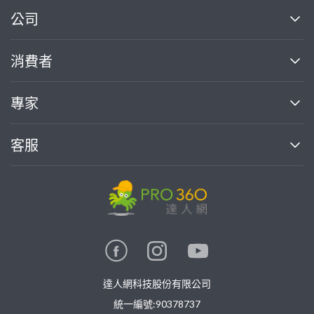
繼續完成
公司
關於我們
消費者
找專家(0)
買服務(0)
媒體報導
買服務
專家
部落格
如何使用PRO360
加入我們
案件中心
客服
熱門服務
投資人關係
成為專家
所有服務
客服中心
合作提案
如何接案
價格行情
使用條款
聯絡我們
專家指南
專家目錄
信任與保障
推廣服務
在地專家推薦
隱私權政策
卓越專家
達人網科技股份有限公司
關鍵字搜尋
公告
特約專家
統一編號:90378737