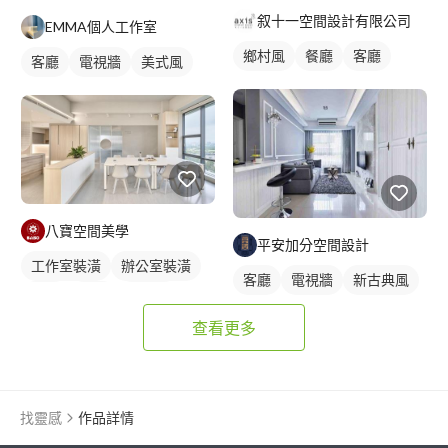
叙十一空間設計有限公司
EMMA個人工作室
鄉村風
餐廳
客廳
客廳
電視牆
美式風
八寶空間美學
平安加分空間設計
工作室裝潢
辦公室裝潢
客廳
電視牆
新古典風
餐廳
廚房
日式風
辦公室設計
查看更多
找靈感
作品詳情