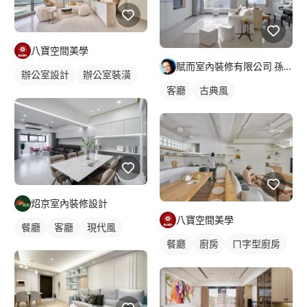
八寶空間美學
賦而室內裝修有限公司 孫國斌空間設計
辦公室設計
辦公室裝潢
客廳
古典風
工作室裝潢
炤京室內裝修設計
八寶空間美學
餐廳
客廳
現代風
餐廳
廚房
ㄇ字型廚房
餐飲裝潢