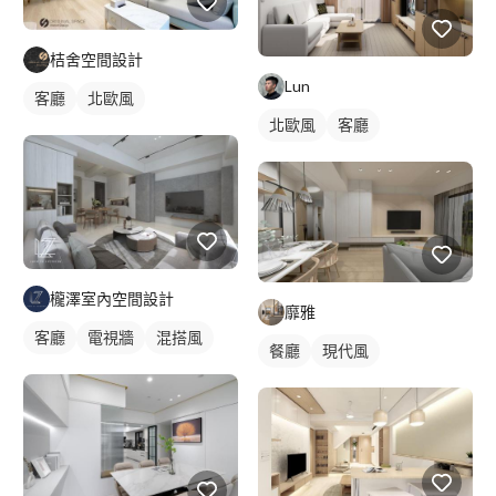
桔舍空間設計
Lun
客廳
北歐風
北歐風
客廳
櫳澤室內空間設計
靡雅
客廳
電視牆
混搭風
餐廳
現代風