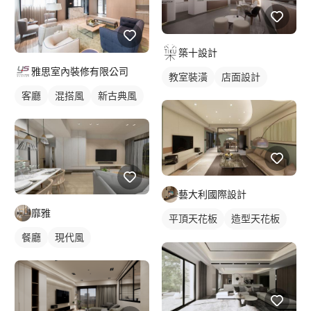
築十設計
雅思室內裝修有限公司
教室裝潢
店面設計
客廳
混搭風
新古典風
藝大利國際設計
靡雅
平頂天花板
造型天花板
餐廳
現代風
客廳天花板
間接天花板