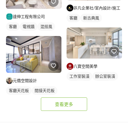
非凡企業社/室內設計/施工
達伸工程有限公司
客廳
新古典風
客廳
電視牆
混搭風
八寶空間美學
工作室裝潢
辦公室裝潢
元僑空間設計
餐廳
廚房
日式風
客廳天花板
間接天花板
辦公室設計
查看更多