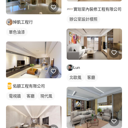
實珀室內裝修工程有限公司
辦公室設計樣照
焯凱工程行
單色油漆
Lun
北歐風
客廳
佑顓工程有限公司
電視牆
客廳
現代風