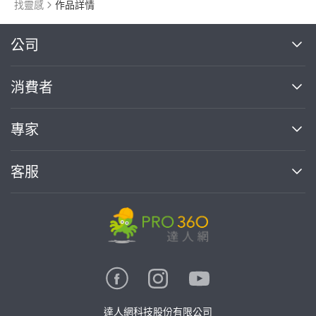
找靈感
作品詳情
繼續完成
公司
關於我們
消費者
找專家(0)
買服務(0)
媒體報導
買服務
專家
部落格
如何使用PRO360
加入我們
案件中心
客服
熱門服務
投資人關係
成為專家
所有服務
客服中心
合作提案
如何接案
價格行情
使用條款
聯絡我們
專家指南
專家目錄
信任與保障
推廣服務
在地專家推薦
隱私權政策
卓越專家
達人網科技股份有限公司