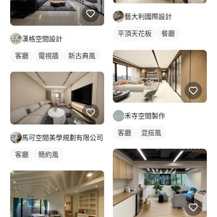
藝大利國際設計
平頂天花板
餐廳
漢格空間設計
混搭風
客廳
電視牆
新古典風
禾寺空間製作
客廳
混搭風
馬可空間美學規劃有限公司
客廳
簡約風