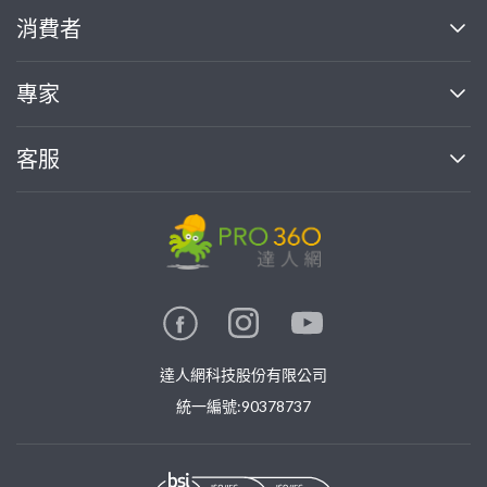
關於我們
消費者
找專家(0)
買服務(0)
媒體報導
買服務
專家
部落格
如何使用PRO360
加入我們
案件中心
客服
熱門服務
投資人關係
成為專家
所有服務
客服中心
合作提案
如何接案
價格行情
使用條款
聯絡我們
專家指南
專家目錄
信任與保障
推廣服務
在地專家推薦
隱私權政策
卓越專家
達人網科技股份有限公司
關鍵字搜尋
公告
特約專家
統一編號:90378737
專業知識
勞健保專區
問專家