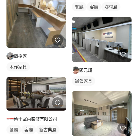
餐廳
客廳
鄉村風
藝樹家
木作家具
鄭元翔
辦公家具
傳十室內裝修有限公司
餐廳
客廳
新古典風