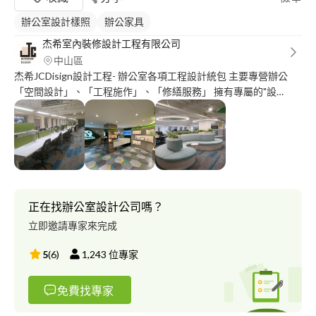
辦公室設計樣照
辦公家具
杰希室內裝修設計工程有限公司
中山區
杰希JCDisign設計工程- 辦公室各項工程設計統包 主要專營辦公
「空間設計」、「工程施作」、「修繕服務」 擁有專屬的"設
計"及"營造"團隊，可規劃不同所需的風格與需求，提供設計統包施
工完整服務 然而辦公設計並不僅於此，完工後的保固，日常的修
繕、遷址後舊屋的復原都是杰希的服務範疇。
正在找辦公室設計公司嗎？
立即邀請專家來完成
5
(
6
)
1,243
位專家
免費找專家