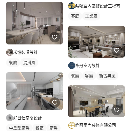
蒔頤室內裝修設計工程有限公司
客廳
工業風
禾憶裝潢設計
餐廳
混搭風
丰丹室內設計
餐廳
客廳
新古典風
好日仕空間設計
銓冠室內裝修有限公司
中島型廚房
餐廳
廚房