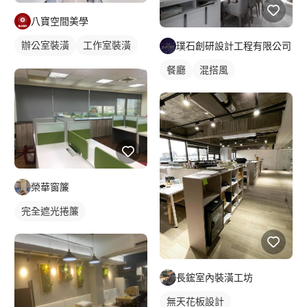
八寶空間美學
辦公室裝潢
工作室裝潢
璞石創研設計工程有限公司
辦公室設計
餐廳
混搭風
榮華窗簾
完全遮光捲簾
長鋐室內裝潢工坊
無天花板設計