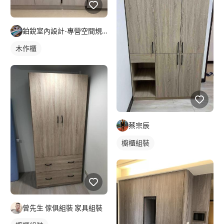
鉑銳室內設計-專營空間規劃
木作櫃
蔡宗辰
櫥櫃組裝
曾先生 傢俱組裝 家具組裝