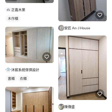
正義木業
木作櫃
安匠 An-J House
沐宸系統傢俱設計
書櫃
衣櫃
陳傳盛