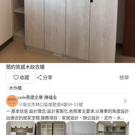
簡約質感木紋衣櫃
收藏
分享
檢舉
木作櫃
unix奇建企業-陳福全
新北市林口區南勢里4鄰59-11號
一 基本信息 設計理念:設計客製化,依照業主要求,以專業的角度設計
出適合的居家空間 服務項目：家居設計、辦公設計、泥作、水
電、木作、油漆、系統家具廚具訂製、工程統包 服務區域：台北
市、新北市、桃園市、基隆市 全區皆可 承接預算：5萬~300萬 服