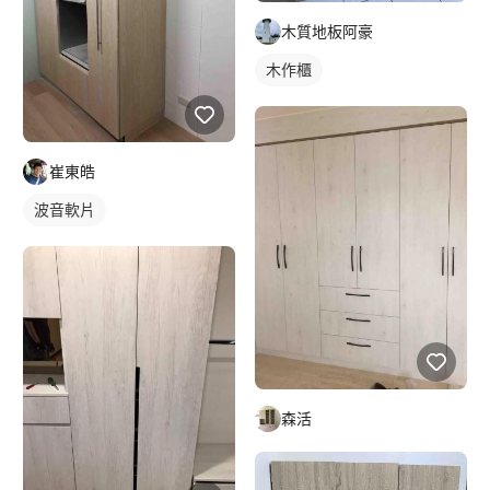
木質地板阿豪
木作櫃
崔東皓
波音軟片
森活