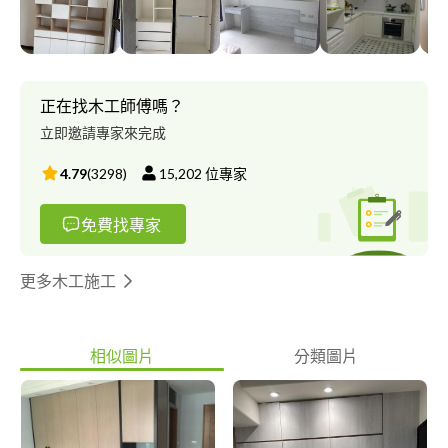
務費用 考量各案狀況不同 歡迎直接來電諮詢~ 官方網站:
https://www.unixs.com.tw/ 二 服務流程 1.免費專業諮詢 可先來
電向設計師諮詢相關裝潢事宜 2.免費現場丈量 服務範圍:台北市 新
北市 桃園市 全區皆可 3.免費平面設計圖規劃 根據業主的需求,以
專業的角度量身規劃兼具實用和美觀性的設計 4.免費報價 在與業
正在找木工師傅嗎？
主溝通之後提供初步的報價服務 5.報價後雙方確定無誤簽訂合約
立即邀請專家來完成
簽訂合約 6.開始施工 進入施工階段 7.施工完成 業主驗收 業主驗
收無誤後 完工交屋
4.79
(
3298
)
15,202
位專家
免費找專家
更多木工施工
相似圖片
分類圖片