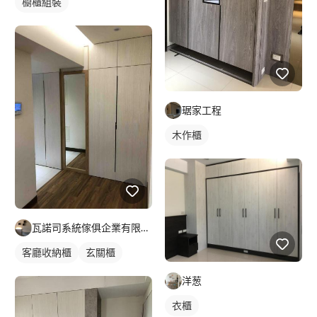
櫥櫃組裝
琚家工程
木作櫃
瓦諾司系統傢俱企業有限公司
客廳收納櫃
玄關櫃
洋葱
衣櫃