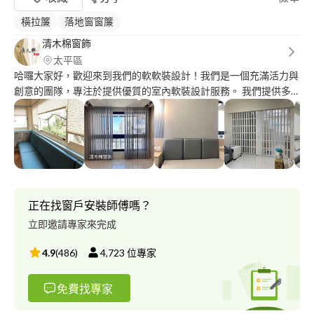
橫拉簾
落地窗窗簾
清木棉窗飾
太平區
哈囉大家好，歡迎來到我們的軟軟裝設計！我們是一個充滿活力與
創意的團隊，專注於提供優質的室內軟裝設計服務。 我們提供多
樣化的服務，包括窗簾搭配、德國木地板施作、台灣SPC卡扣地板
和商業場壁紙設計等。我們了解每個家庭都需要一個獨一無二的風
格和氛圍，因此我們的團隊將為您打造最適合您的設計方案，讓您
的家居空間成為最溫馨舒適的場所。 特別強調的是，我們提供免
費丈量窗簾的服務，並且我們的專業團隊將提供最專業的建議和支
持，確保您得到最完美的窗簾設計。我們堅信窗簾是居家裝潢的重
要元素之一，所以我們會盡心盡力為您打造最美麗、最實用的窗
正在找窗戶安裝師傅嗎？
簾，讓您的家更加溫馨和舒適。 我們也非常注重施工品質，特別
立即邀請專家來完成
是德國木地板和台灣SPC卡扣地板的安裝，我們的專業團隊具有豐
富的經驗和技能，將確保每一個地板的安裝都符合最高標準。 此
4.9
(
486
)
4,723
位專家
外，我們的商業場壁紙設計也是我們的一大優勢，我們的設計師具
有豐富的經驗和創造力，將幫助您實現商業場所的最佳效果。 總
免費找專家
之，軟軟裝設計致力於為客戶提供最好的軟裝設計和施工服務，我
們的專業團隊將為您量身打造最適合您家的設計方案。如果您需要