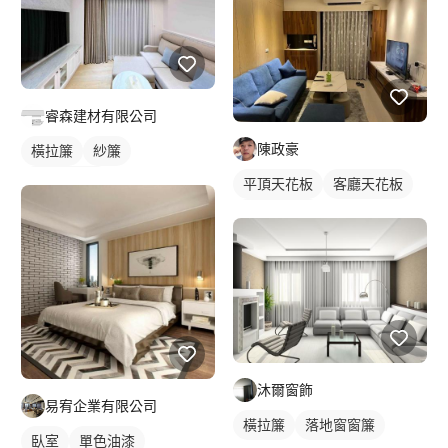
睿森建材有限公司
陳政豪
橫拉簾
紗簾
落地窗窗簾
平頂天花板
客廳天花板
間接天花板
沐爾窗飾
易宥企業有限公司
橫拉簾
落地窗窗簾
臥室
單色油漆