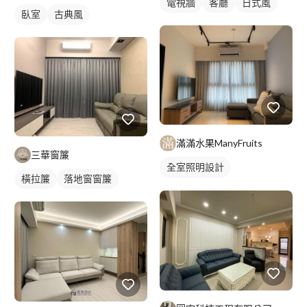
電視牆
客廳
日式風
臥室
古典風
滿滿水果ManyFruits
三華窗簾
全室照明設計
橫拉簾
落地窗窗簾
客廳燈光設計