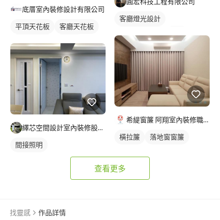
圓宏科技工程有限公司
底厝室內裝修設計有限公司
客廳燈光設計
平頂天花板
客廳天花板
全室照明設計
嵌燈
間接天花板
窗簾盒
落地窗窗簾
希緹窗簾 阿翔室內裝修職人
繹芯空間設計室內裝修股份有限公司
橫拉簾
落地窗窗簾
間接照明
查看更多
找靈感
作品詳情