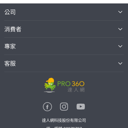
繼續完成
公司
關於我們
消費者
找專家(0)
買服務(0)
媒體報導
買服務
專家
部落格
如何使用PRO360
加入我們
案件中心
客服
熱門服務
投資人關係
成為專家
所有服務
客服中心
合作提案
如何接案
價格行情
使用條款
聯絡我們
專家指南
專家目錄
信任與保障
推廣服務
在地專家推薦
隱私權政策
卓越專家
達人網科技股份有限公司
關鍵字搜尋
公告