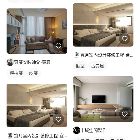
新古典風
寬月室內設計裝修工程-台北店
窗簾安裝師父-黃襄
臥室
古典風
橫拉簾
紗簾
落地窗窗簾
十域空間製作
寬月室內設計裝修工程-宜蘭店