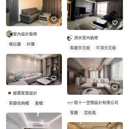
室內設計裝修
淇米室內裝修
橫拉簾
紗簾
客廳天花板
平頂天花板
落地窗窗簾
間接天花板
赫寶家居設計
叙十一空間設計有限公司
客廳收納櫃
書櫃
客廳
混搭風