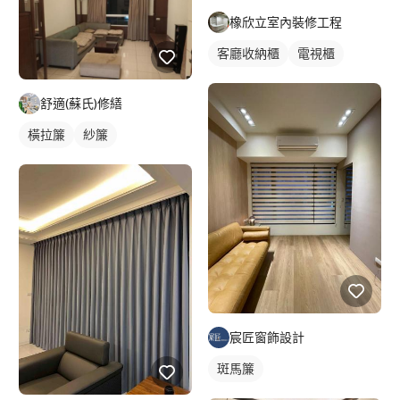
橡欣立室內裝修工程
客廳收納櫃
電視櫃
舒適(蘇氏)修繕
橫拉簾
紗簾
宸匠窗飾設計
斑馬簾