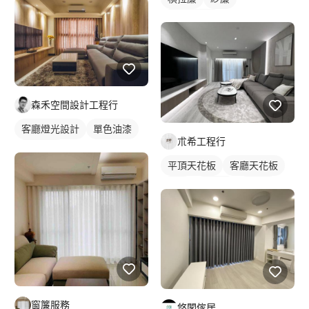
落地窗窗簾
森禾空間設計工程行
客廳燈光設計
單色油漆
朮希工程行
燈光設計
平頂天花板
客廳天花板
客廳
電視牆
現代風
窗簾服務
悠閣傢居