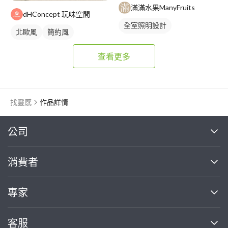
滿滿水果ManyFruits
dHConcept 玩味空間
全室照明設計
北歐風
簡約風
客廳燈光設計
查看更多
找靈感
作品詳情
繼續完成
公司
關於我們
消費者
找專家(0)
買服務(0)
媒體報導
買服務
專家
部落格
如何使用PRO360
加入我們
案件中心
客服
熱門服務