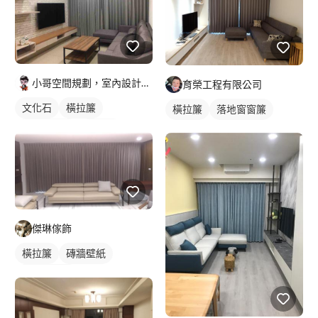
小哥空間規劃，室內設計裝修，老屋翻新，房屋醫生
育榮工程有限公司
文化石
橫拉簾
橫拉簾
落地窗窗簾
客廳收納櫃
電視櫃
傑琳傢飾
橫拉簾
磚牆壁紙
落地窗窗簾