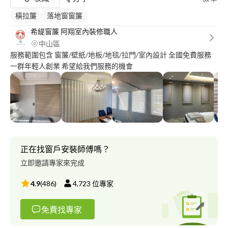
橫拉簾
落地窗窗簾
希緹窗簾 阿翔室內裝修職人
中山區
服務範圍包含 窗簾/壁紙/地板/地毯/拉門/室內設計 全國免費服務
一群年輕人創業 希望給我們服務的機會
正在找窗戶安裝師傅嗎？
立即邀請專家來完成
4.9
(
486
)
4,723
位專家
免費找專家