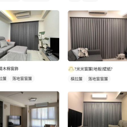
清木棉窗飾
?米米窗簾|地板|壁紙?
拉簾
落地窗窗簾
橫拉簾
落地窗窗簾