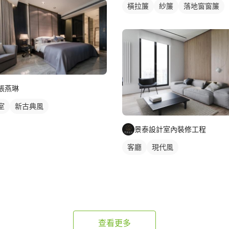
橫拉簾
紗簾
落地窗窗簾
張燕琳
室
新古典風
景泰設計室內裝修工程
客廳
現代風
查看更多