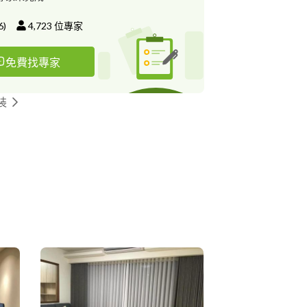
6
)
4,723
位專家
免費找專家
裝