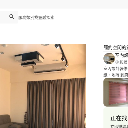
服務類別
找靈感
探索
簡約空間的
室內
板橋
室內設計裝修
紙、地磚 到府
正在找
立即邀請