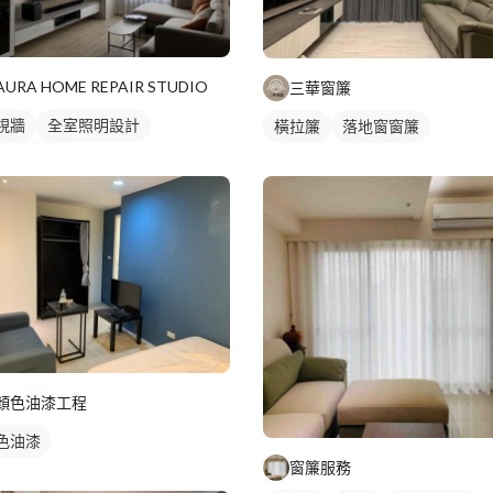
AURA HOME REPAIR STUDIO
三華窗簾
視牆
全室照明設計
橫拉簾
落地窗窗簾
廳燈光設計
顏色油漆工程
色油漆
窗簾服務