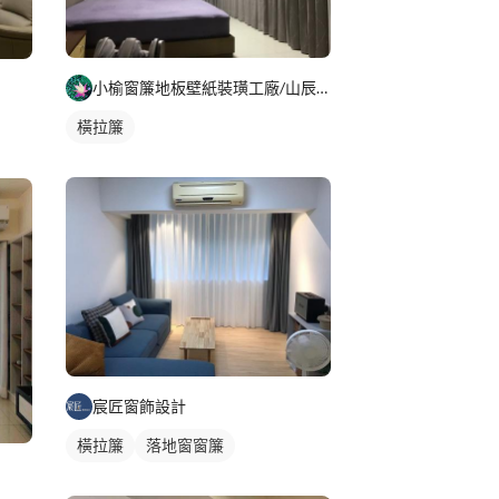
小榆窗簾地板壁紙裝璜工廠/山辰室內設計
橫拉簾
宸匠窗飾設計
橫拉簾
落地窗窗簾