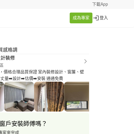
下載App
成為專家
登入
質感格調
設計裝修
區
，價格合理品質保證 室內裝修設計、窗簾、壁
丈量➡️設計➡️估價➡️安裝 通通免費
窗戶安裝師傅嗎？
專家來完成