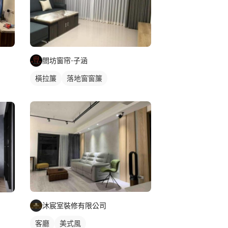
閤坊窗帘-子涵
橫拉簾
落地窗窗簾
沐宸室裝修有限公司
客廳
美式風