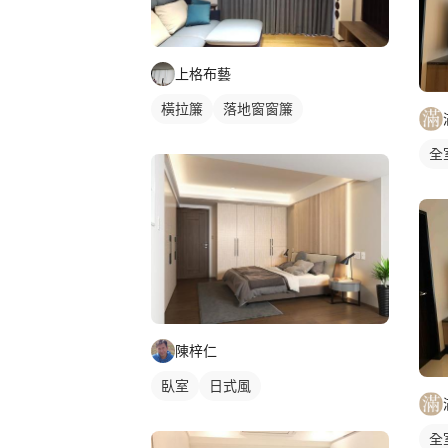
上格布藝
橫拉簾
落地窗窗簾
全
陳梓仁
臥室
日式風
全