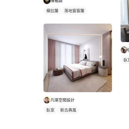
陳楬潁
橫拉簾
落地窗窗簾
臥
凡琢空間設計
臥室
新古典風