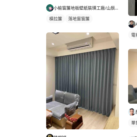
小榆窗簾地板壁紙裝璜工廠/山辰室內設計
橫拉簾
落地窗窗簾
電
客
單