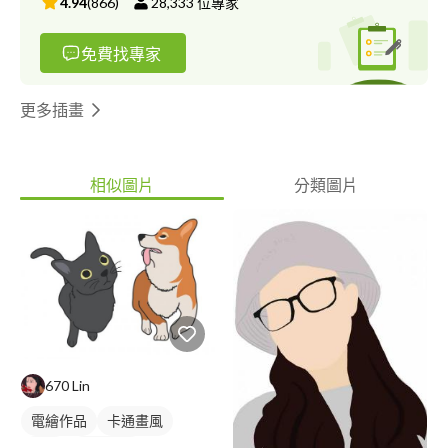
4.94
(
866
)
28,333
位專家
免費找專家
更多插畫
相似圖片
分類圖片
670 Lin
電繪作品
卡通畫風