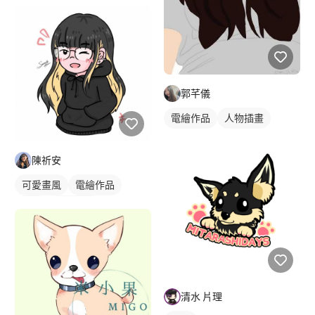
插畫
動物插畫
郭芊儀
電繪作品
人物插畫
陳祈安
可愛畫風
電繪作品
插畫
人物插畫
清水 片理