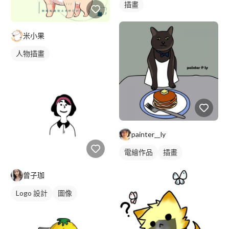
插畫
米小果
人物插畫
painter__ly
電繪作品
插畫
動物插畫
曾子珈
Logo 設計
圖像
卡通商標
黑白