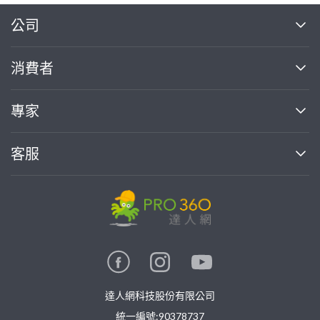
繼續完成
公司
關於我們
消費者
找專家(0)
買服務(0)
媒體報導
買服務
專家
部落格
如何使用PRO360
加入我們
案件中心
客服
熱門服務
投資人關係
成為專家
所有服務
客服中心
合作提案
如何接案
價格行情
使用條款
聯絡我們
專家指南
專家目錄
信任與保障
推廣服務
在地專家推薦
隱私權政策
卓越專家
達人網科技股份有限公司
關鍵字搜尋
公告
特約專家
統一編號:90378737