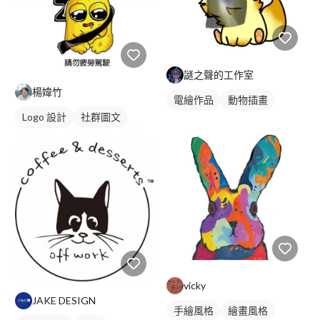
謎之聲的工作室
楊媁竹
電繪作品
動物插畫
Logo 設計
社群圖文
吉祥物
卡通商標
綠色
vicky
JAKE DESIGN
手繪風格
繪畫風格