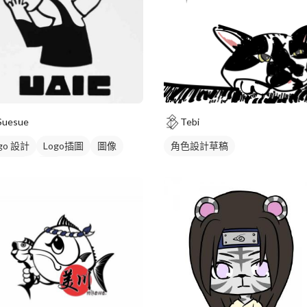
Suesue
Tebi
go 設計
Logo插圖
圖像
角色設計草稿
式商標
黑白