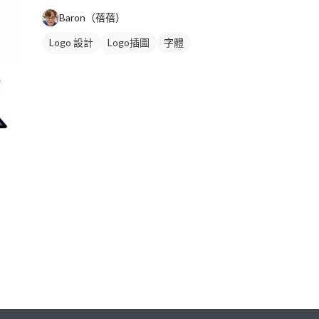
Baron（蓓蓓）
Logo 設計
Logo插圖
字體
卡通商標
藍色