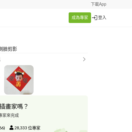
下載App
成為專家
登入
側臉剪影
姐
插畫家嗎？
專家來完成
66
)
28,333
位專家