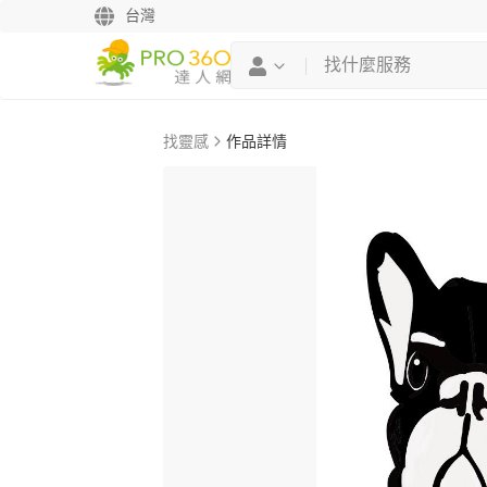
台灣
找靈感
作品詳情