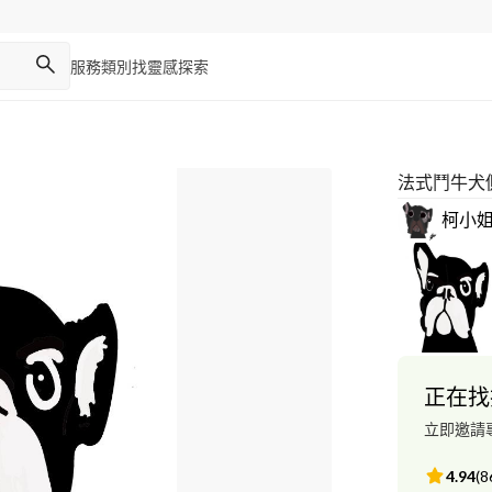
服務類別
找靈感
探索
法式鬥牛犬
柯小
正在找
立即邀請
4.94
(
8