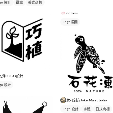
go 設計
徽章
美式商標
色
nozomii
Logo插圖
乾淨LOGO設計
go 設計
就可創意JokerMan Studio
Logo 設計
字體
日式商標