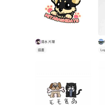
清水 片理
插畫
Lo
美