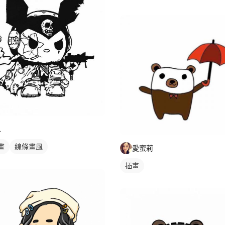
黑白
L
畫
線條畫風
愛蜜莉
插畫