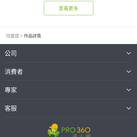
查看更多
找靈感
作品詳情
繼續完成
公司
關於我們
消費者
找專家(0)
買服務(0)
媒體報導
買服務
專家
部落格
如何使用PRO360
加入我們
案件中心
客服
熱門服務
投資人關係
成為專家
所有服務
客服中心
合作提案
如何接案
價格行情
使用條款