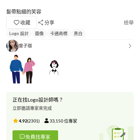
髮帶點綴的笑容
收藏
分享
檢舉
Logo 設計
圖像
卡通商標
黑白
曾子珈
正在找Logo設計師嗎？
立即邀請專家來完成
4.92
(
2301
)
33,150
位專家
免費找專家