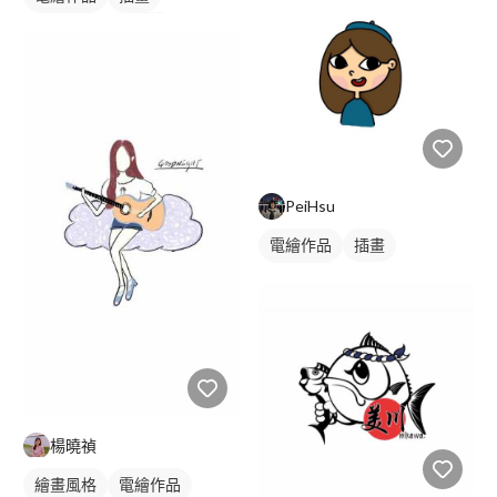
動物插畫
吉祥物
卡通商標
橘色
PeiHsu
電繪作品
插畫
人物插畫
楊曉禎
繪畫風格
電繪作品