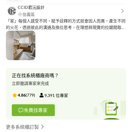
CCID君沅設計
信義區
「家」每個人感受不同，賦予詮釋的方式就會因人而異，產生不同
的火花，透過彼此的溝通及換位思考，在理想與現實的拉鋸間取得
平衡，激盪出最靠近使用者夢想中的居家環境。 作伙來愛心做公
益!! CCID君沅室內設計邀請大家一起愛心做公益： 舉凡順利簽約
的成交案子，結案時會以屋主的名義捐款幫助家扶中心的小朋友
們，讓屋主除了歡喜的搬進新氣象的窩，還可以分享行善的喜悅，
歡迎大家一起來! 疫情期間共體時艱，特別時期設計費9折，透過
LINE官方網站@ccid818或Facebook粉絲專頁#Bunny空間設計粉
絲專頁 https://Facebook.com/********* 接洽的客戶按讚加分享，
正在找系統櫃廠商嗎？
可直接享有設計費8折優惠，雖然費用打折，我們的專業諮詢及服
立即邀請專家來完成
務不會打折，讓您放心的交予我們替您策劃操勞 一、丈量提案
費：NTD4500-6000(未稅) 勘查房房屋現況及周遭環境並丈量繪製
4.86
(
779
)
9,391
位專家
現況圖 溝通空間機能運用的需求 相關費用計價方式提出 二、規劃
提案 依空間機能需求進行規劃平面配置圖 依個案提供輔助說明：
免費找專家
動線規劃、材質建議、家具建議 (未簽設計約前，不提供設計相關
圖面資料) 三、設計合約 設計費：NTD3500/坪(商空：NTD5000/
坪)-未稅 圖面解說,平面圖確認後簽訂設計合約 繪製施工各類圖說
更多系統櫃訂製
1.平面套圖(水電、弱電、地坪、天花、空調、燈具配置) 2.立面圖