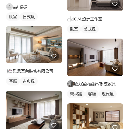
品山設計
臥室
日式風
C.M.設計工作室
臥室
美式風
雅思室內裝修有限公司
客廳
古典風
歐力室內設計/系統家具
電視牆
客廳
現代風