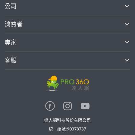
繼續完成
公司
關於我們
消費者
找專家(0)
買服務(0)
媒體報導
買服務
專家
部落格
如何使用PRO360
加入我們
案件中心
客服
熱門服務
投資人關係
成為專家
所有服務
客服中心
合作提案
如何接案
價格行情
使用條款
聯絡我們
專家指南
專家目錄
信任與保障
推廣服務
在地專家推薦
隱私權政策
卓越專家
達人網科技股份有限公司
關鍵字搜尋
公告
特約專家
統一編號:90378737