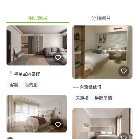
(設計相關立面造型) 3.Sketch Up3D效果圖(4-6張,第7張起
NTD3000) ※如需3D MAXS效果圖另外收費NTD6000/張) *設計費
相似圖片
分類圖片
不足10坪以10坪計費
丰華室內裝修
客廳
簡約風
台灣綠傢俱
床頭櫃
房間吊櫃