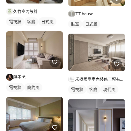
久竹室內設計
TT house
電視牆
客廳
日式風
臥室
日式風
殷子弋
禾橙國際室內裝修工程有限公司
電視牆
簡約風
電視牆
客廳
現代風