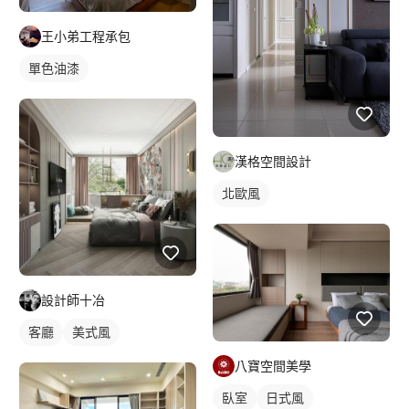
王小弟工程承包
單色油漆
漢格空間設計
北歐風
設計師十冶
客廳
美式風
八寶空間美學
臥室
日式風