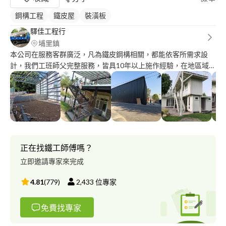
鋼構工程
鐵皮屋
裝潢板
驛佳工程行
埔里鎮
本公司在服務客群廣泛，凡為鐵皮鋼構相關，都能依客所需求設
計，我們工班師父完整服務，皆具10年以上施作經驗，在地區域深
耕，大小型案件皆可報價洽談，無論是大坪數及承包施作，皆可做
到Auto CAD 客製化設計。 歡迎來電洽詢: 王先生。 服務項目: 1.
鋼骨結構 2. 屋頂翻修 3. 鐵皮屋 4. 外牆穿衣 5. 屋頂加蓋 6. 工程承包
7. 新建廠房 8. 新建/改造住宅 施工服務案例： 1. 中部知名禪寺固定
履約維護廠商 2. 中/大型賣場鋼構設計建造(含設計規劃) 3. 知名大
學外牆施工承包工程專案 4. 中大型民宿改造工程 5. 大坪數屋頂加
蓋或翻新工程 6. 樓層拉皮翻新(含設計) 專精項目: 1.公司、廠房鐵
正在找鐵工師傅嗎？
皮屋新建及修繕工程 2.鐵皮屋頂樓加蓋工程 3.鐵皮屋鋼板加蓋、更
立即邀請專家來完成
換工程 4.外牆拉皮防水工程 5.鐵皮屋鋼構別墅工程 6.鐵皮屋鋼梯、
扶手工程 7.不銹鋼採光罩、各式門窗工程 8.H型鋼結構補強工程 9.
4.81
(
779
)
2,433
位專家
鐵皮屋隔熱工程 10.輕型鋼結構防水屋頂 11.客製化設計工程
免費找專家