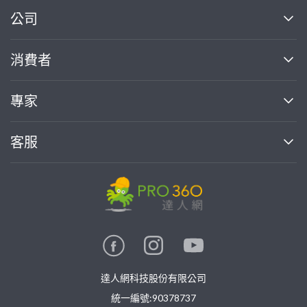
繼續完成
公司
關於我們
消費者
找專家(0)
買服務(0)
媒體報導
買服務
專家
部落格
如何使用PRO360
加入我們
案件中心
客服
熱門服務
投資人關係
成為專家
所有服務
客服中心
合作提案
如何接案
價格行情
使用條款
聯絡我們
專家指南
專家目錄
信任與保障
推廣服務
在地專家推薦
隱私權政策
卓越專家
達人網科技股份有限公司
關鍵字搜尋
公告
特約專家
統一編號:90378737