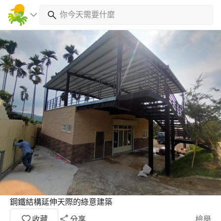
鋼鐵結構延伸天際的綠意建築
收藏
分享
檢舉