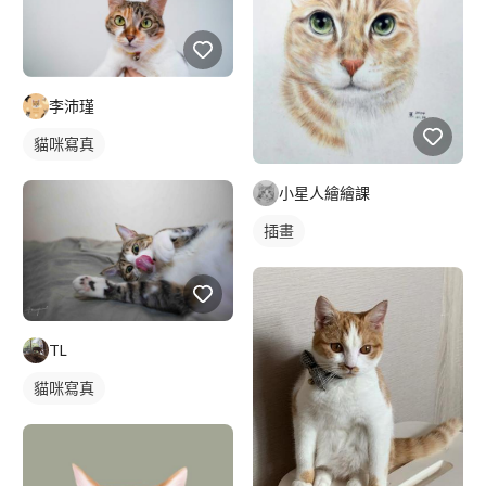
李沛瑾
貓咪寫真
小星人繪繪課
插畫
TL
貓咪寫真