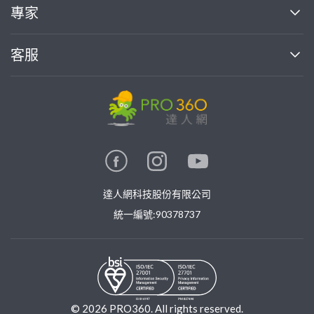
買服務
專家
部落格
如何使用PRO360
加入我們
案件中心
客服
熱門服務
投資人關係
成為專家
所有服務
客服中心
合作提案
如何接案
價格行情
使用條款
聯絡我們
專家指南
專家目錄
信任與保障
推廣服務
在地專家推薦
隱私權政策
卓越專家
達人網科技股份有限公司
關鍵字搜尋
公告
特約專家
統一編號:90378737
專業知識
勞健保專區
問專家
新手攻略
©
2026
PRO360. All rights reserved.