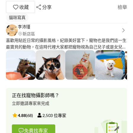
收藏
分享
檢舉
貓咪寫真
李沛瑾
新店區
喜歡用貼近日常的攝影風格，紀錄美好當下，寵物也是我們這一生
最寶貝的動物，在這時代裡大家都把寵物視為自己兒子或是女兒，
雖然牠們的生命比我們短暫，利用攝影方式拍出當下最值得紀念的
畫面，讓攝影不僅是珍藏紀念，亦可客製成獨一無二的商品，讓毛
孩的影像時時陪伴在你身邊。 拍攝內容： 全家福／寵物寫真／外
拍服務／寵物派對拍攝／ 免費中途拍攝／到府服務，皆可討論。
更多作品集可參考 instagram:
https://www.instagram.com/orang_day/ instagram內容持續新增
中～ 如果喜歡我的風格，歡迎與我們聯繫詢問 謝謝您們的喜歡?
正在找寵物攝影師嗎？
立即邀請專家來完成
4.88
(
68
)
2,503
位專家
免費找專家