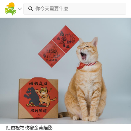
紅包祝福映襯金黃貓影