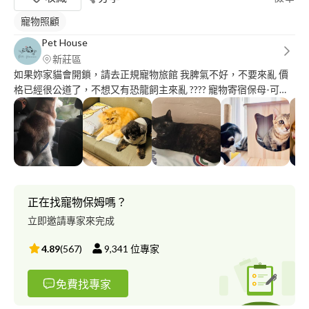
寵物照顧
Pet House
新莊區
如果妳家貓會開鎖，請去正規寵物旅館 我脾氣不好，不要來亂 價
格已經很公道了，不想又有恐龍飼主來亂 ???? 寵物寄宿保母-可預
約 小型犬一隻(6kg以下)$800/天 中型犬一隻(15kg以下)$900/天 大
型犬一隻(16kg以上)$1000/天 貓咪一隻$400/天 - 需寄養一個月以
上費用另計（可談） 免費接送的情況看客人態度 若需食物提供一
天酌收100 - 費用能接受請直接留下聯絡方式～ - 不關籠、會帶出
門散步?‍♀️
正在找寵物保姆嗎？
立即邀請專家來完成
4.89
(
567
)
9,341
位專家
免費找專家