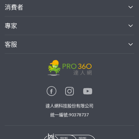
關於我們
消費者
找專家(0)
買服務(0)
媒體報導
買服務
專家
部落格
如何使用PRO360
加入我們
案件中心
客服
熱門服務
投資人關係
成為專家
所有服務
客服中心
合作提案
如何接案
價格行情
使用條款
聯絡我們
專家指南
專家目錄
信任與保障
推廣服務
在地專家推薦
隱私權政策
卓越專家
達人網科技股份有限公司
關鍵字搜尋
公告
特約專家
統一編號:90378737
專業知識
勞健保專區
問專家