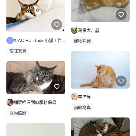
萬事大吉屋
XIAO HU studio小狐工作室
寵物照顧
貓咪寫真
李沛瑾
緗蔆喵汪到府服務保母
貓咪寫真
寵物照顧