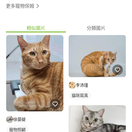
更多寵物保姆
相似圖片
分類圖片
李沛瑾
貓咪寫真
徐晏緹
寵物照顧