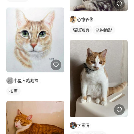
心憶影像
貓咪寫真
寵物攝影
小星人繪繪課
插畫
李青清