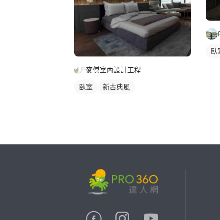
臥
麥傑室內設計工程
臥室
新古典風
繼續完成
找專家(0)
買服務(0)