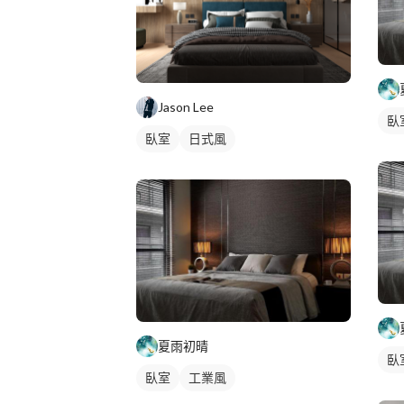
Jason Lee
臥
臥室
日式風
夏雨初晴
臥
臥室
工業風