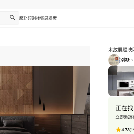
服務類別
找靈感
探索
木紋肌理映
別墅
正在找
立即邀請
4.73
(
1