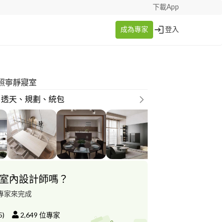
下載App
成為專家
登入
照寧靜寢室
、透天、規劃、統包
室內設計師嗎？
專家來完成
5
)
2,649
位專家