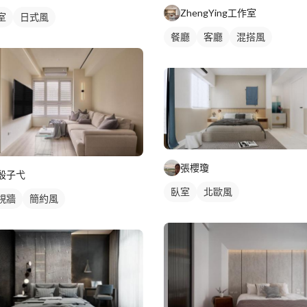
ZhengYing工作室
室
日式風
餐廳
客廳
混搭風
張櫻瓊
殷子弋
臥室
北歐風
視牆
簡約風