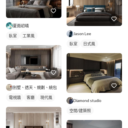
夏雨初晴
Jason Lee
臥室
工業風
臥室
日式風
別墅、透天、規劃、統包
電視牆
客廳
現代風
Diamond studio
空間/建築照