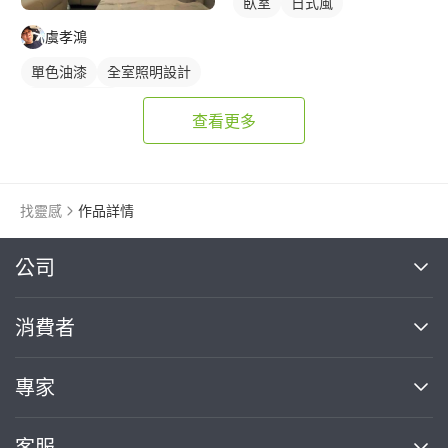
臥室
日式風
虞孝鴻
單色油漆
全室照明設計
客廳燈光設計
查看更多
找靈感
作品詳情
繼續完成
公司
關於我們
消費者
找專家(0)
買服務(0)
媒體報導
買服務
專家
部落格
如何使用PRO360
加入我們
案件中心
客服