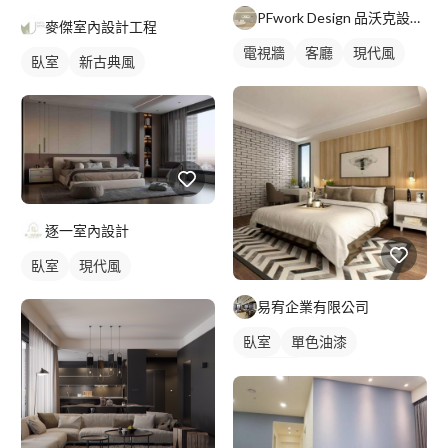
PFwork Design 品沃克設計 l 工程 安信建築經理屢約保證
麥傑室內設計工程
電視牆
客廳
現代風
臥室
新古典風
逐一室內設計
臥室
現代風
易宥企業有限公司
臥室
單色油漆
新古典風