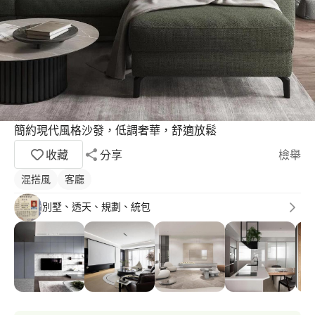
簡約現代風格沙發，低調奢華，舒適放鬆
收藏
分享
檢舉
混搭風
客廳
別墅、透天、規劃、統包