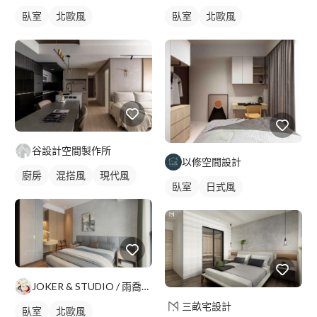
臥室
北歐風
臥室
北歐風
谷設計空間製作所
以修空間設計
廚房
混搭風
現代風
臥室
日式風
JOKER & STUDIO / 雨喬室內裝修有限公司
三畝宅設計
臥室
北歐風