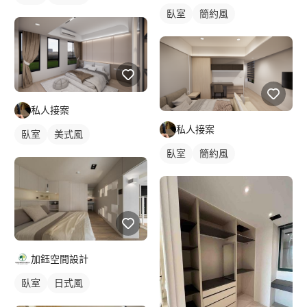
臥室
簡約風
私人接案
私人接案
臥室
美式風
臥室
簡約風
加鈺空間設計
臥室
日式風