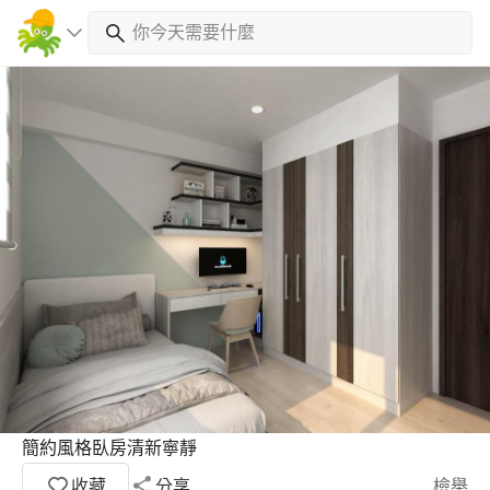
簡約風格臥房清新寧靜
收藏
分享
檢舉