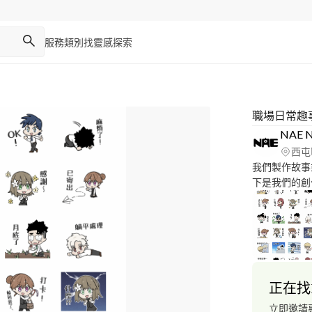
服務類別
找靈感
探索
職場日常趣
NAE 
西屯
我們製作故事
下是我們的創
能夠製作Re
頂限動精選 
通 對於每一次的合作都會用心去做到最好， 期待能夠有機會與
貴司合作！
正在找
立即邀請