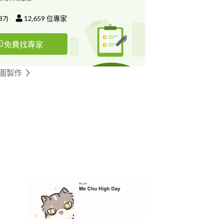
87
)
12,659
位專家
免費找專家
貼圖製作