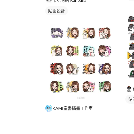
卡諾阿納 Kanoana
貼圖設計
貼
KAMI童書插畫工作室