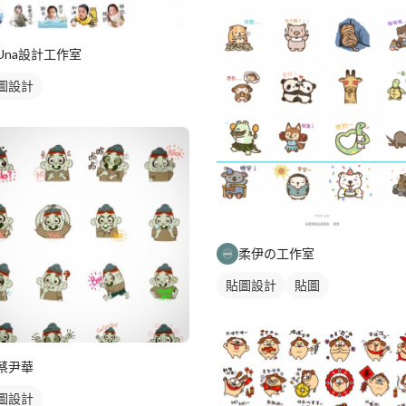
Una設計工作室
圖設計
柔伊の工作室
貼圖設計
貼圖
蔡尹華
圖設計