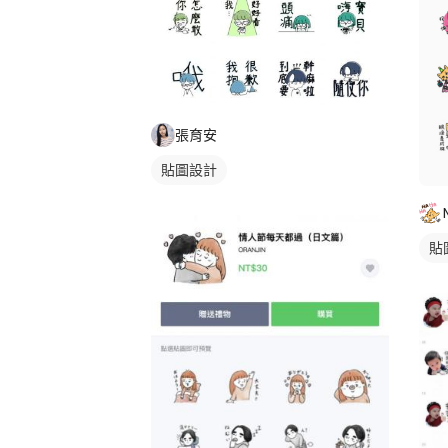
張育安
貼圖設計
貼