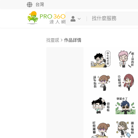
台灣
找靈感
作品詳情