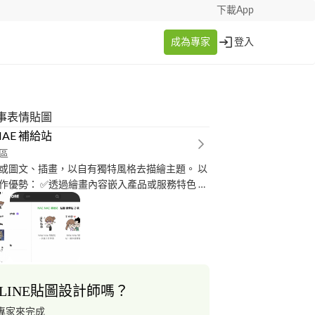
下載App
成為專家
登入
事表情貼圖
NAE 補給站
區
或圖文、插畫，以自有獨特風格去描繪主題。 以
作優勢： ✅透過繪畫內容嵌入產品或服務特色 ✅
els等類型的短影片 ✅合作貼文均會製作限動並置
✅與粉絲互動率高 ✅具電商經驗、可與窗口快速溝
LINE貼圖設計師嗎？
專家來完成