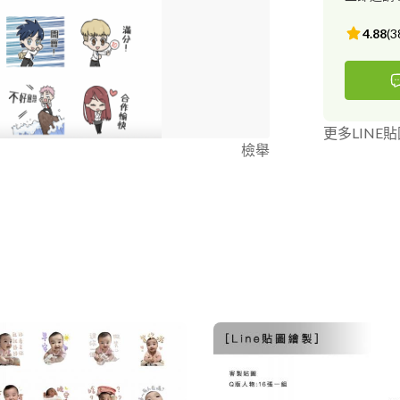
4.88
(
3
更多LINE
檢舉